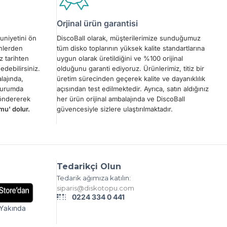
Orjinal ürün garantisi
uniyetini ön
DiscoBall olarak, müşterilerimize sunduğumuz
ünlerden
tüm disko toplarının yüksek kalite standartlarına
z tarihten
uygun olarak üretildiğini ve %100 orijinal
edebilirsiniz.
olduğunu garanti ediyoruz. Ürünlerimiz, titiz bir
lajında,
üretim sürecinden geçerek kalite ve dayanıklılık
 durumda
açısından test edilmektedir. Ayrıca, satın aldığınız
göndererek
her ürün orijinal ambalajında ve DiscoBall
mu' dolur.
güvencesiyle sizlere ulaştırılmaktadır.
Tedarikçi Olun
Tedarik ağımıza katılın:
siparis@diskotopu.com
0224 334 0 441
Yakında