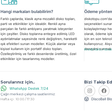
Hangi markaları bulabilirim?
Ödeme yönteml
Farklı çaplarda, klasik ayna mozaikli disko topları,
diskotopu.com'da 
parti ve etkinlikler için idealdir. Renkli ayna
seçenekleri sunar
parçaları ile farklı ambiyans yaratmak isteyenler
kolaylaştırmayı h
için çeşitler. Disko toplarına entegre edilmiş LED
olarak, ödeme işl
aydınlatmalar sayesinde renk değiştiren, hareketli
için en son teknol
ışık efektleri sunan modeller. Küçük alanlar veya
kullanıyoruz. Alışv
kişisel kullanım için portatif disko topları.
deneyimi sunmak i
Kredi kartı, Hava
Özelleştirilmiş ve farklı desenlerde üretilmiş, özel
etkinlikler için tasarlanmış modeller.
Sorularınız için..
Bizi Takip E
WhatsApp Destek 7/24
Çağrı merkezi çalışma saatlerimiz:
DiscoBall Bl
Hafta içi : 10:00 / 17:30