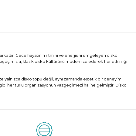
arkadır. Gece hayatının ritmini ve enerjisini simgeleyen disko
kış açımızla, klasik disko kültürünü modernize ederek her etkinliği
mize yalnızca disko topu değil, aynı zamanda estetik bir deneyim
gibi her türlü organizasyonun vazgeçilmezi haline gelmiştir. Disko