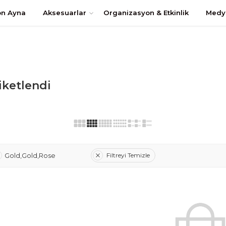
uştur
on Ayna
Aksesuarlar
Organizasyon & Etkinlik
Medy
iketlendi
Filtreyi Temizle
Gold,Gold,Rose