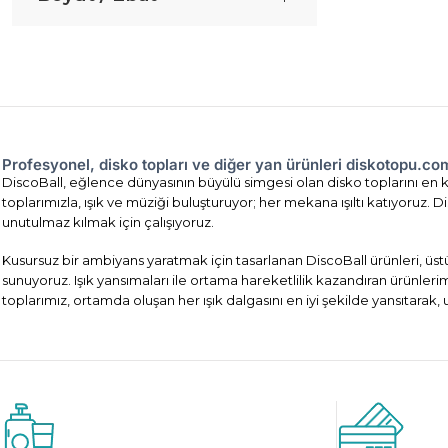
Profesyonel, disko topları ve diğer yan ürünleri diskotopu.c
DiscoBall, eğlence dünyasının büyülü simgesi olan disko toplarını en ka
toplarımızla, ışık ve müziği buluşturuyor; her mekana ışıltı katıyoruz
unutulmaz kılmak için çalışıyoruz.
Kusursuz bir ambiyans yaratmak için tasarlanan DiscoBall ürünleri, üst
sunuyoruz. Işık yansımaları ile ortama hareketlilik kazandıran ürünler
toplarımız, ortamda oluşan her ışık dalgasını en iyi şekilde yansıtarak,