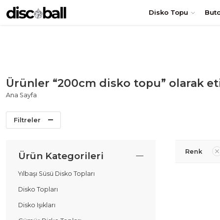
TÜRKİYE'nin en uygun DİSKO TOPU fiyatları! Hemen Sipariş Ol
Disko Topu
But
Ürünler “200cm disko topu” olarak et
Ana Sayfa
Filtreler
Renk
Ürün Kategorileri
Yılbaşı Süsü Disko Topları
Disko Topları
Disko Işıkları