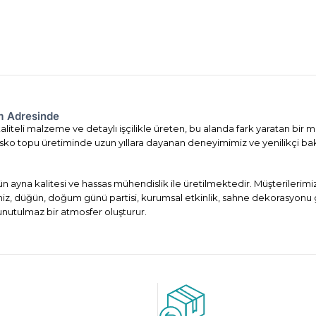
om Adresinde
liteli malzeme ve detaylı işçilikle üreten, bu alanda fark yaratan bir m
. Disko topu üretiminde uzun yıllara dayanan deneyimimiz ve yenilikçi ba
ün ayna kalitesi ve hassas mühendislik ile üretilmektedir. Müşterileri
imiz, düğün, doğum günü partisi, kurumsal etkinlik, sahne dekorasyonu 
 unutulmaz bir atmosfer oluşturur.