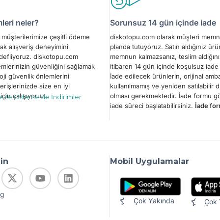
eri neler?
Sorunsuz 14 gün içinde iade
müşterilerimize çeşitli ödeme
diskotopu.com olarak müşteri memn
ak alışveriş deneyimini
planda tutuyoruz. Satın aldığınız ür
edefliyoruz. diskotopu.com
memnun kalmazsanız, teslim aldığını
emlerinizin güvenliğini sağlamak
itibaren 14 gün içinde koşulsuz iade 
oji güvenlik önlemlerini
İade edilecek ürünlerin, orijinal amba
erişlerinizde size en iyi
kullanılmamış ve yeniden satılabilir
çin çalışıyoruz.
olması gerekmektedir. İade formu 
le ile Ödeme’de İndirimler
iade süreci başlatabilirsiniz.
İade for
din
Mobil Uygulamalar
og
Çok Yakında
Çok 