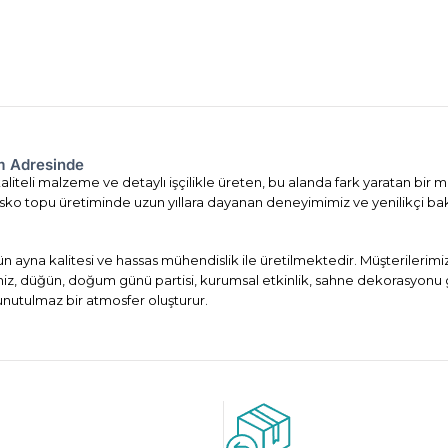
om Adresinde
liteli malzeme ve detaylı işçilikle üreten, bu alanda fark yaratan bir m
. Disko topu üretiminde uzun yıllara dayanan deneyimimiz ve yenilikçi ba
ün ayna kalitesi ve hassas mühendislik ile üretilmektedir. Müşterileri
imiz, düğün, doğum günü partisi, kurumsal etkinlik, sahne dekorasyonu 
 unutulmaz bir atmosfer oluşturur.