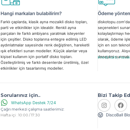
Hangi markaları bulabilirim?
Ödeme yönteml
Farklı çaplarda, klasik ayna mozaikli disko topları,
diskotopu.com'da 
parti ve etkinlikler için idealdir. Renkli ayna
seçenekleri sunar
parçaları ile farklı ambiyans yaratmak isteyenler
kolaylaştırmayı h
için çeşitler. Disko toplarına entegre edilmiş LED
olarak, ödeme işl
aydınlatmalar sayesinde renk değiştiren, hareketli
için en son teknol
ışık efektleri sunan modeller. Küçük alanlar veya
kullanıyoruz. Alışv
kişisel kullanım için portatif disko topları.
deneyimi sunmak i
Kredi kartı, Hava
Özelleştirilmiş ve farklı desenlerde üretilmiş, özel
etkinlikler için tasarlanmış modeller.
Sorularınız için..
Bizi Takip E
WhatsApp Destek 7/24
Çağrı merkezi çalışma saatlerimiz:
DiscoBall Bl
Hafta içi : 10:00 / 17:30