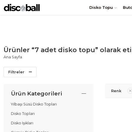
TÜRKİYE'nin en uygun DİSKO TOPU fiyatları! Hemen Sipariş Ol
Disko Topu
But
Ürünler “7 adet disko topu” olarak et
Ana Sayfa
Filtreler
Renk
Ürün Kategorileri
Yılbaşı Süsü Disko Topları
Disko Topları
Disko Işıkları