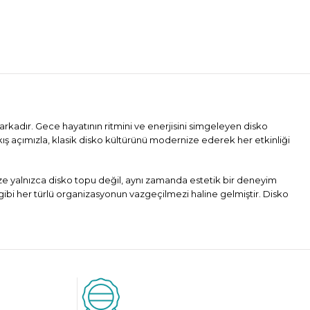
arkadır. Gece hayatının ritmini ve enerjisini simgeleyen disko
kış açımızla, klasik disko kültürünü modernize ederek her etkinliği
mize yalnızca disko topu değil, aynı zamanda estetik bir deneyim
gibi her türlü organizasyonun vazgeçilmezi haline gelmiştir. Disko