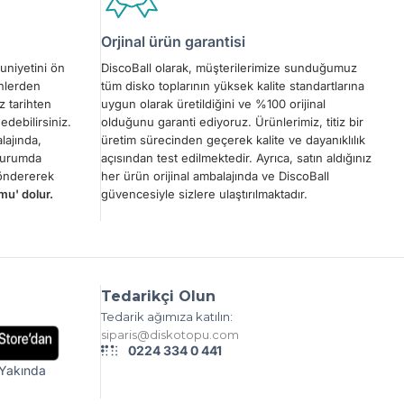
Orjinal ürün garantisi
uniyetini ön
DiscoBall olarak, müşterilerimize sunduğumuz
ünlerden
tüm disko toplarının yüksek kalite standartlarına
z tarihten
uygun olarak üretildiğini ve %100 orijinal
edebilirsiniz.
olduğunu garanti ediyoruz. Ürünlerimiz, titiz bir
lajında,
üretim sürecinden geçerek kalite ve dayanıklılık
 durumda
açısından test edilmektedir. Ayrıca, satın aldığınız
göndererek
her ürün orijinal ambalajında ve DiscoBall
mu' dolur.
güvencesiyle sizlere ulaştırılmaktadır.
Tedarikçi Olun
Tedarik ağımıza katılın:
siparis@diskotopu.com
0224 334 0 441
Yakında