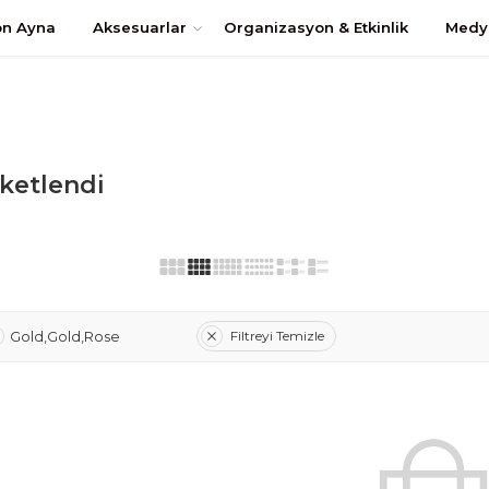
uştur
on Ayna
Aksesuarlar
Organizasyon & Etkinlik
Medy
iketlendi
Filtreyi Temizle
Gold,Gold,Rose