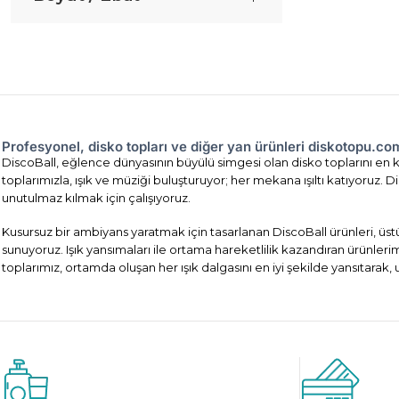
Profesyonel, disko topları ve diğer yan ürünleri diskotopu.c
DiscoBall, eğlence dünyasının büyülü simgesi olan disko toplarını en ka
toplarımızla, ışık ve müziği buluşturuyor; her mekana ışıltı katıyoruz
unutulmaz kılmak için çalışıyoruz.
Kusursuz bir ambiyans yaratmak için tasarlanan DiscoBall ürünleri, üst
sunuyoruz. Işık yansımaları ile ortama hareketlilik kazandıran ürünler
toplarımız, ortamda oluşan her ışık dalgasını en iyi şekilde yansıtarak,