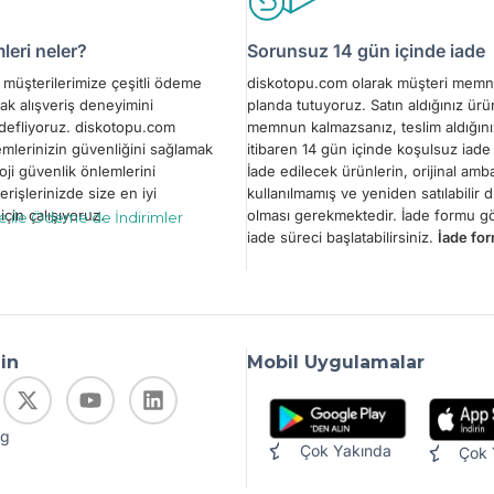
eri neler?
Sorunsuz 14 gün içinde iade
müşterilerimize çeşitli ödeme
diskotopu.com olarak müşteri memn
ak alışveriş deneyimini
planda tutuyoruz. Satın aldığınız ür
edefliyoruz. diskotopu.com
memnun kalmazsanız, teslim aldığını
emlerinizin güvenliğini sağlamak
itibaren 14 gün içinde koşulsuz iade 
oji güvenlik önlemlerini
İade edilecek ürünlerin, orijinal amba
erişlerinizde size en iyi
kullanılmamış ve yeniden satılabilir
çin çalışıyoruz.
olması gerekmektedir. İade formu 
le ile Ödeme’de İndirimler
iade süreci başlatabilirsiniz.
İade for
din
Mobil Uygulamalar
og
Çok Yakında
Çok 