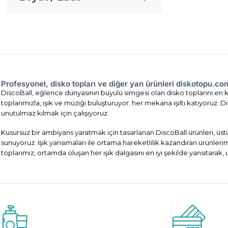
Profesyonel, disko topları ve diğer yan ürünleri diskotopu.c
DiscoBall, eğlence dünyasının büyülü simgesi olan disko toplarını en ka
toplarımızla, ışık ve müziği buluşturuyor; her mekana ışıltı katıyoruz
unutulmaz kılmak için çalışıyoruz.
Kusursuz bir ambiyans yaratmak için tasarlanan DiscoBall ürünleri, üst
sunuyoruz. Işık yansımaları ile ortama hareketlilik kazandıran ürünler
toplarımız, ortamda oluşan her ışık dalgasını en iyi şekilde yansıtarak,