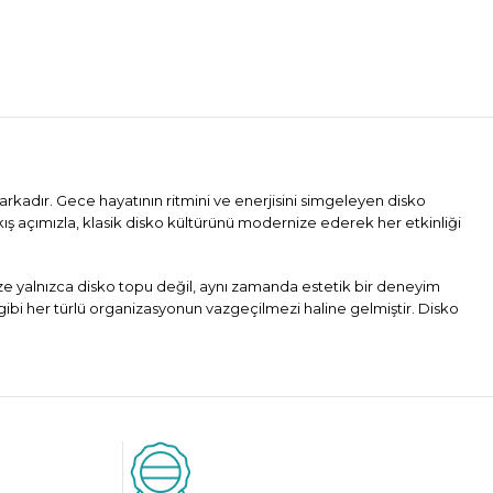
arkadır. Gece hayatının ritmini ve enerjisini simgeleyen disko
kış açımızla, klasik disko kültürünü modernize ederek her etkinliği
mize yalnızca disko topu değil, aynı zamanda estetik bir deneyim
gibi her türlü organizasyonun vazgeçilmezi haline gelmiştir. Disko