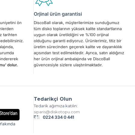
Orjinal ürün garantisi
uniyetini ön
DiscoBall olarak, müşterilerimize sunduğumuz
ünlerden
tüm disko toplarının yüksek kalite standartlarına
z tarihten
uygun olarak üretildiğini ve %100 orijinal
edebilirsiniz.
olduğunu garanti ediyoruz. Ürünlerimiz, titiz bir
lajında,
üretim sürecinden geçerek kalite ve dayanıklılık
 durumda
açısından test edilmektedir. Ayrıca, satın aldığınız
göndererek
her ürün orijinal ambalajında ve DiscoBall
mu' dolur.
güvencesiyle sizlere ulaştırılmaktadır.
Tedarikçi Olun
Tedarik ağımıza katılın:
siparis@diskotopu.com
0224 334 0 441
Yakında