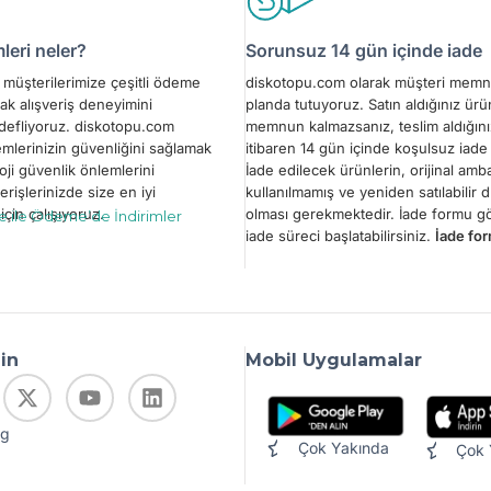
eri neler?
Sorunsuz 14 gün içinde iade
müşterilerimize çeşitli ödeme
diskotopu.com olarak müşteri memn
ak alışveriş deneyimini
planda tutuyoruz. Satın aldığınız ür
edefliyoruz. diskotopu.com
memnun kalmazsanız, teslim aldığını
emlerinizin güvenliğini sağlamak
itibaren 14 gün içinde koşulsuz iade 
oji güvenlik önlemlerini
İade edilecek ürünlerin, orijinal amba
erişlerinizde size en iyi
kullanılmamış ve yeniden satılabilir
çin çalışıyoruz.
olması gerekmektedir. İade formu 
le ile Ödeme’de İndirimler
iade süreci başlatabilirsiniz.
İade for
din
Mobil Uygulamalar
og
Çok Yakında
Çok 