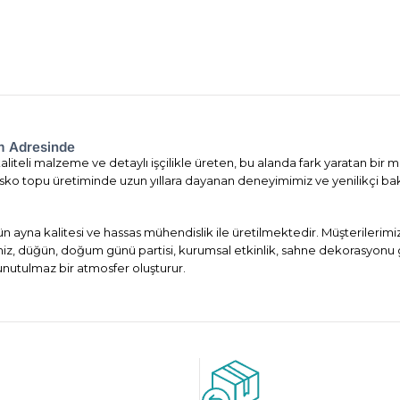
om Adresinde
liteli malzeme ve detaylı işçilikle üreten, bu alanda fark yaratan bir m
. Disko topu üretiminde uzun yıllara dayanan deneyimimiz ve yenilikçi ba
ün ayna kalitesi ve hassas mühendislik ile üretilmektedir. Müşterileri
imiz, düğün, doğum günü partisi, kurumsal etkinlik, sahne dekorasyonu 
 unutulmaz bir atmosfer oluşturur.