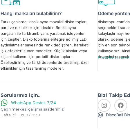
Hangi markaları bulabilirim?
Ödeme yönteml
Farklı çaplarda, klasik ayna mozaikli disko topları,
diskotopu.com'da 
parti ve etkinlikler için idealdir. Renkli ayna
seçenekleri sunar
parçaları ile farklı ambiyans yaratmak isteyenler
kolaylaştırmayı h
için çeşitler. Disko toplarına entegre edilmiş LED
olarak, ödeme işl
aydınlatmalar sayesinde renk değiştiren, hareketli
için en son teknol
ışık efektleri sunan modeller. Küçük alanlar veya
kullanıyoruz. Alışv
kişisel kullanım için portatif disko topları.
deneyimi sunmak i
Kredi kartı, Hava
Özelleştirilmiş ve farklı desenlerde üretilmiş, özel
etkinlikler için tasarlanmış modeller.
Sorularınız için..
Bizi Takip E
WhatsApp Destek 7/24
Çağrı merkezi çalışma saatlerimiz:
DiscoBall Bl
Hafta içi : 10:00 / 17:30