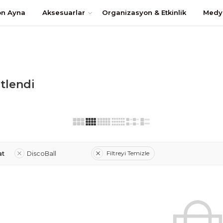
uştur
on Ayna
Aksesuarlar
Organizasyon & Etkinlik
Medy
etlendi
Filtreyi Temizle
at
DiscoBall