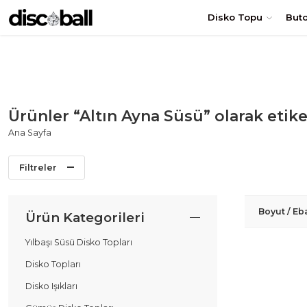
TÜRKİYE'nin en uygun DİSKO TOPU fiyatları! Hemen Sipariş Ol
Disko Topu
But
Ürünler “Altın Ayna Süsü” olarak etik
Ana Sayfa
Filtreler
Boyut / Eb
Ürün Kategorileri
Yılbaşı Süsü Disko Topları
Disko Topları
Disko Işıkları