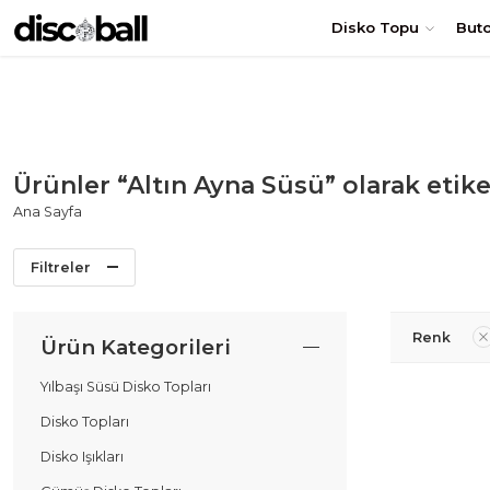
TÜRKİYE'nin en uygun DİSKO TOPU fiyatları! Hemen Sipariş Ol
Disko Topu
But
Ürünler “Altın Ayna Süsü” olarak etik
Ana Sayfa
Filtreler
Renk
Ürün Kategorileri
Yılbaşı Süsü Disko Topları
Disko Topları
Disko Işıkları