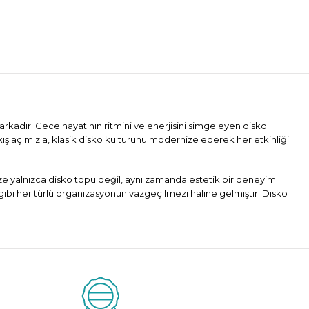
arkadır. Gece hayatının ritmini ve enerjisini simgeleyen disko
kış açımızla, klasik disko kültürünü modernize ederek her etkinliği
mize yalnızca disko topu değil, aynı zamanda estetik bir deneyim
gibi her türlü organizasyonun vazgeçilmezi haline gelmiştir. Disko