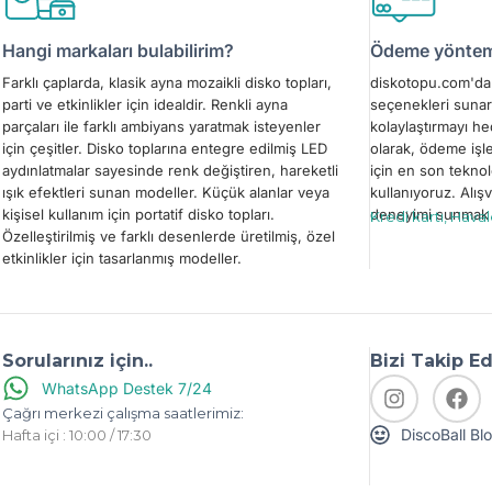
Hangi markaları bulabilirim?
Ödeme yönteml
Farklı çaplarda, klasik ayna mozaikli disko topları,
diskotopu.com'da 
parti ve etkinlikler için idealdir. Renkli ayna
seçenekleri sunar
parçaları ile farklı ambiyans yaratmak isteyenler
kolaylaştırmayı h
için çeşitler. Disko toplarına entegre edilmiş LED
olarak, ödeme işl
aydınlatmalar sayesinde renk değiştiren, hareketli
için en son teknol
ışık efektleri sunan modeller. Küçük alanlar veya
kullanıyoruz. Alışv
kişisel kullanım için portatif disko topları.
deneyimi sunmak i
Kredi kartı, Hava
Özelleştirilmiş ve farklı desenlerde üretilmiş, özel
etkinlikler için tasarlanmış modeller.
Sorularınız için..
Bizi Takip E
WhatsApp Destek 7/24
Çağrı merkezi çalışma saatlerimiz:
DiscoBall Bl
Hafta içi : 10:00 / 17:30