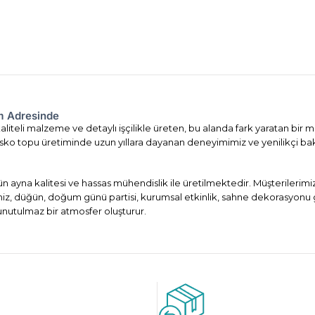
om Adresinde
liteli malzeme ve detaylı işçilikle üreten, bu alanda fark yaratan bir m
. Disko topu üretiminde uzun yıllara dayanan deneyimimiz ve yenilikçi ba
ün ayna kalitesi ve hassas mühendislik ile üretilmektedir. Müşterileri
imiz, düğün, doğum günü partisi, kurumsal etkinlik, sahne dekorasyonu 
 unutulmaz bir atmosfer oluşturur.