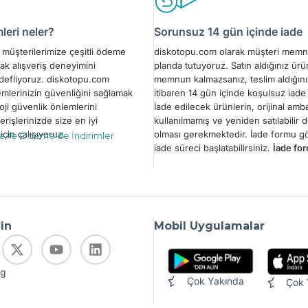
eri neler?
Sorunsuz 14 gün içinde iade
müşterilerimize çeşitli ödeme
diskotopu.com olarak müşteri memn
ak alışveriş deneyimini
planda tutuyoruz. Satın aldığınız ür
edefliyoruz. diskotopu.com
memnun kalmazsanız, teslim aldığını
emlerinizin güvenliğini sağlamak
itibaren 14 gün içinde koşulsuz iade 
oji güvenlik önlemlerini
İade edilecek ürünlerin, orijinal amba
erişlerinizde size en iyi
kullanılmamış ve yeniden satılabilir
çin çalışıyoruz.
olması gerekmektedir. İade formu 
le ile Ödeme’de İndirimler
iade süreci başlatabilirsiniz.
İade for
din
Mobil Uygulamalar
og
Çok Yakında
Çok 