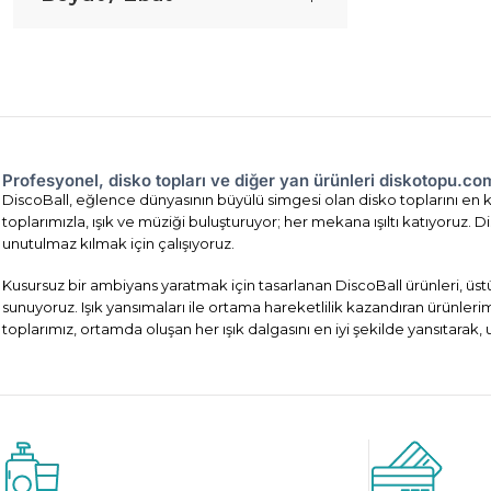
Profesyonel, disko topları ve diğer yan ürünleri diskotopu.c
DiscoBall, eğlence dünyasının büyülü simgesi olan disko toplarını en ka
toplarımızla, ışık ve müziği buluşturuyor; her mekana ışıltı katıyoruz
unutulmaz kılmak için çalışıyoruz.
Kusursuz bir ambiyans yaratmak için tasarlanan DiscoBall ürünleri, üst
sunuyoruz. Işık yansımaları ile ortama hareketlilik kazandıran ürünler
toplarımız, ortamda oluşan her ışık dalgasını en iyi şekilde yansıtarak,