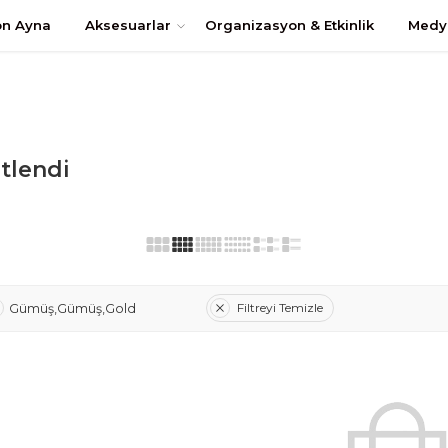
uştur
on Ayna
Aksesuarlar
Organizasyon & Etkinlik
Medy
etlendi
Filtreyi Temizle
Gümüş,Gümüş,Gold