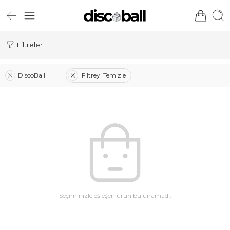
Filtreler
DiscoBall
Filtreyi Temizle
Seçiminizle eşleşen ürün bulunamadı.