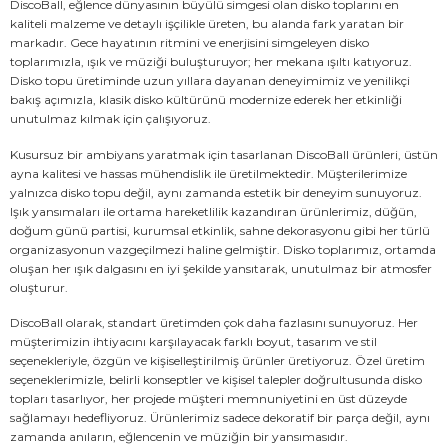
DiscoBall, eğlence dünyasının büyülü simgesi olan disko toplarını en
kaliteli malzeme ve detaylı işçilikle üreten, bu alanda fark yaratan bir
markadır. Gece hayatının ritmini ve enerjisini simgeleyen disko
toplarımızla, ışık ve müziği buluşturuyor; her mekana ışıltı katıyoruz.
Disko topu üretiminde uzun yıllara dayanan deneyimimiz ve yenilikçi
bakış açımızla, klasik disko kültürünü modernize ederek her etkinliği
unutulmaz kılmak için çalışıyoruz.
Kusursuz bir ambiyans yaratmak için tasarlanan DiscoBall ürünleri, üstün
ayna kalitesi ve hassas mühendislik ile üretilmektedir. Müşterilerimize
yalnızca disko topu değil, aynı zamanda estetik bir deneyim sunuyoruz.
Işık yansımaları ile ortama hareketlilik kazandıran ürünlerimiz, düğün,
doğum günü partisi, kurumsal etkinlik, sahne dekorasyonu gibi her türlü
organizasyonun vazgeçilmezi haline gelmiştir. Disko toplarımız, ortamda
oluşan her ışık dalgasını en iyi şekilde yansıtarak, unutulmaz bir atmosfer
oluşturur.
DiscoBall olarak, standart üretimden çok daha fazlasını sunuyoruz. Her
müşterimizin ihtiyacını karşılayacak farklı boyut, tasarım ve stil
seçenekleriyle, özgün ve kişiselleştirilmiş ürünler üretiyoruz. Özel üretim
seçeneklerimizle, belirli konseptler ve kişisel talepler doğrultusunda disko
topları tasarlıyor, her projede müşteri memnuniyetini en üst düzeyde
sağlamayı hedefliyoruz. Ürünlerimiz sadece dekoratif bir parça değil, aynı
zamanda anıların, eğlencenin ve müziğin bir yansımasıdır.