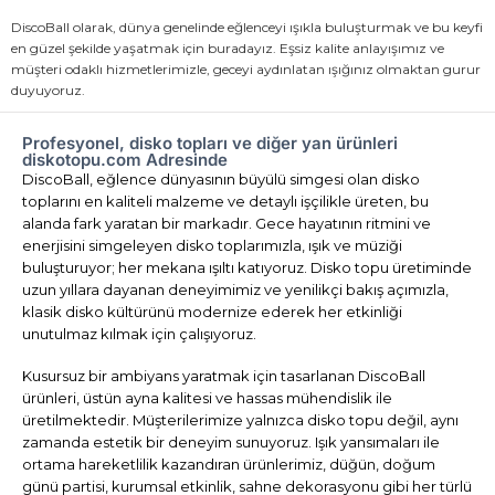
DiscoBall olarak, dünya genelinde eğlenceyi ışıkla buluşturmak ve bu keyfi
en güzel şekilde yaşatmak için buradayız. Eşsiz kalite anlayışımız ve
müşteri odaklı hizmetlerimizle, geceyi aydınlatan ışığınız olmaktan gurur
duyuyoruz.
Profesyonel, disko topları ve diğer yan ürünleri
diskotopu.com Adresinde
DiscoBall, eğlence dünyasının büyülü simgesi olan disko
toplarını en kaliteli malzeme ve detaylı işçilikle üreten, bu
alanda fark yaratan bir markadır. Gece hayatının ritmini ve
enerjisini simgeleyen disko toplarımızla, ışık ve müziği
buluşturuyor; her mekana ışıltı katıyoruz. Disko topu üretiminde
uzun yıllara dayanan deneyimimiz ve yenilikçi bakış açımızla,
klasik disko kültürünü modernize ederek her etkinliği
unutulmaz kılmak için çalışıyoruz.
Kusursuz bir ambiyans yaratmak için tasarlanan DiscoBall
ürünleri, üstün ayna kalitesi ve hassas mühendislik ile
üretilmektedir. Müşterilerimize yalnızca disko topu değil, aynı
zamanda estetik bir deneyim sunuyoruz. Işık yansımaları ile
ortama hareketlilik kazandıran ürünlerimiz, düğün, doğum
günü partisi, kurumsal etkinlik, sahne dekorasyonu gibi her türlü