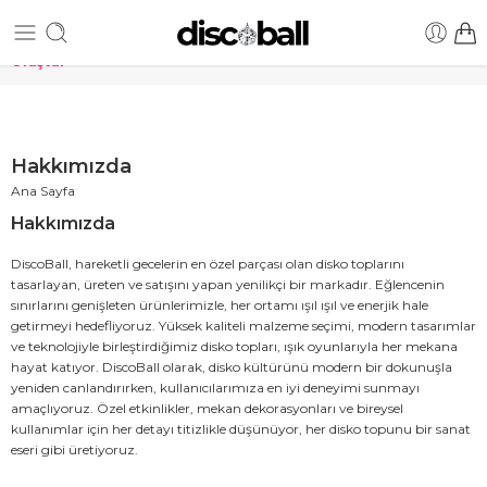
TÜRKİYE'nin en uygun DİSKO TOPU fiyatları! Hemen Sipariş
Oluştur
Hakkımızda
Ana Sayfa
Hakkımızda
DiscoBall, hareketli gecelerin en özel parçası olan disko toplarını
tasarlayan, üreten ve satışını yapan yenilikçi bir markadır. Eğlencenin
sınırlarını genişleten ürünlerimizle, her ortamı ışıl ışıl ve enerjik hale
getirmeyi hedefliyoruz. Yüksek kaliteli malzeme seçimi, modern tasarımlar
ve teknolojiyle birleştirdiğimiz disko topları, ışık oyunlarıyla her mekana
hayat katıyor. DiscoBall olarak, disko kültürünü modern bir dokunuşla
yeniden canlandırırken, kullanıcılarımıza en iyi deneyimi sunmayı
amaçlıyoruz. Özel etkinlikler, mekan dekorasyonları ve bireysel
kullanımlar için her detayı titizlikle düşünüyor, her disko topunu bir sanat
eseri gibi üretiyoruz.