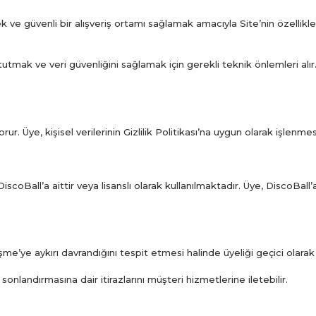
ek ve güvenli bir alışveriş ortamı sağlamak amacıyla Site’nin özellikl
li tutmak ve veri güvenliğini sağlamak için gerekli teknik önlemleri alır.
orur. Üye, kişisel verilerinin Gizlilik Politikası’na uygun olarak işlenme
coBall’a aittir veya lisanslı olarak kullanılmaktadır. Üye, DiscoBall’a 
me’ye aykırı davrandığını tespit etmesi halinde üyeliği geçici olarak a
sonlandırmasına dair itirazlarını müşteri hizmetlerine iletebilir.