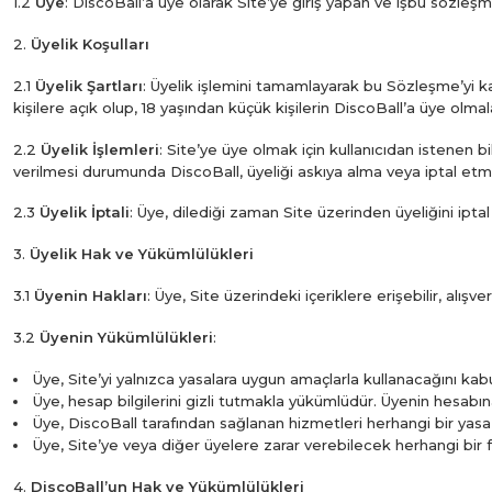
1.2
Üye
: DiscoBall’a üye olarak Site’ye giriş yapan ve işbu sözleş
2.
Üyelik Koşulları
2.1
Üyelik Şartları
: Üyelik işlemini tamamlayarak bu Sözleşme’yi kab
kişilere açık olup, 18 yaşından küçük kişilerin DiscoBall’a üye olmala
2.2
Üyelik İşlemleri
: Site’ye üye olmak için kullanıcıdan istenen b
verilmesi durumunda DiscoBall, üyeliği askıya alma veya iptal etm
2.3
Üyelik İptali
: Üye, dilediği zaman Site üzerinden üyeliğini iptal e
3.
Üyelik Hak ve Yükümlülükleri
3.1
Üyenin Hakları
: Üye, Site üzerindeki içeriklere erişebilir, alı
3.2
Üyenin Yükümlülükleri
:
Üye, Site’yi yalnızca yasalara uygun amaçlarla kullanacağını kab
Üye, hesap bilgilerini gizli tutmakla yükümlüdür. Üyenin hesab
Üye, DiscoBall tarafından sağlanan hizmetleri herhangi bir yasa 
Üye, Site’ye veya diğer üyelere zarar verebilecek herhangi bir
4.
DiscoBall’un Hak ve Yükümlülükleri