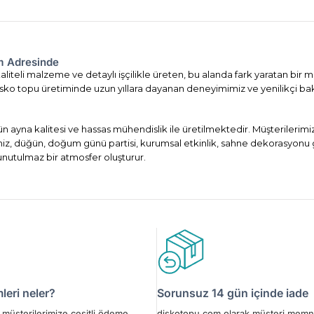
om Adresinde
liteli malzeme ve detaylı işçilikle üreten, bu alanda fark yaratan bir m
. Disko topu üretiminde uzun yıllara dayanan deneyimimiz ve yenilikçi ba
ün ayna kalitesi ve hassas mühendislik ile üretilmektedir. Müşterileri
imiz, düğün, doğum günü partisi, kurumsal etkinlik, sahne dekorasyonu 
 unutulmaz bir atmosfer oluşturur.
eri neler?
Sorunsuz 14 gün içinde iade
müşterilerimize çeşitli ödeme
diskotopu.com olarak müşteri memn