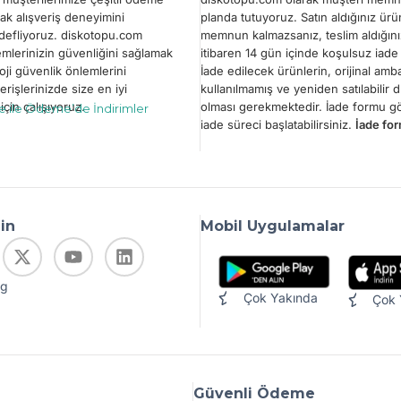
ak alışveriş deneyimini
planda tutuyoruz. Satın aldığınız ür
edefliyoruz. diskotopu.com
memnun kalmazsanız, teslim aldığını
emlerinizin güvenliğini sağlamak
itibaren 14 gün içinde koşulsuz iade 
oji güvenlik önlemlerini
İade edilecek ürünlerin, orijinal amba
erişlerinizde size en iyi
kullanılmamış ve yeniden satılabilir
çin çalışıyoruz.
olması gerekmektedir. İade formu 
le ile Ödeme’de İndirimler
iade süreci başlatabilirsiniz.
İade for
din
Mobil Uygulamalar
og
Çok Yakında
Çok 
Güvenli Ödeme