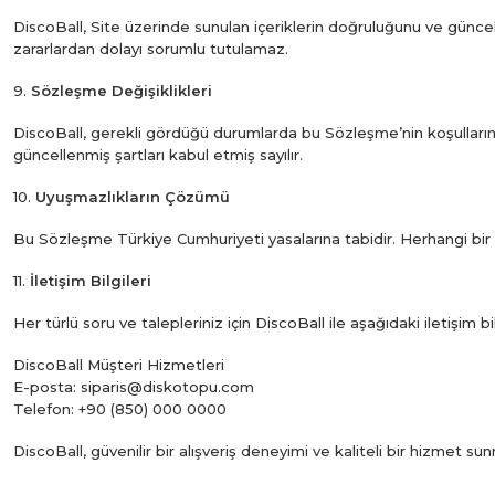
DiscoBall, Site üzerinde sunulan içeriklerin doğruluğunu ve güncell
zararlardan dolayı sorumlu tutulamaz.
9.
Sözleşme Değişiklikleri
DiscoBall, gerekli gördüğü durumlarda bu Sözleşme’nin koşullarını 
güncellenmiş şartları kabul etmiş sayılır.
10.
Uyuşmazlıkların Çözümü
Bu Sözleşme Türkiye Cumhuriyeti yasalarına tabidir. Herhangi bir
11.
İletişim Bilgileri
Her türlü soru ve talepleriniz için DiscoBall ile aşağıdaki iletişim bi
DiscoBall Müşteri Hizmetleri
E-posta:
siparis@diskotopu.com
Telefon: +90 (850) 000 0000
DiscoBall, güvenilir bir alışveriş deneyimi ve kaliteli bir hizmet