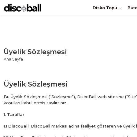
TÜRKİYE'nin en uygun DİSKO TOPU fiyatları! Hemen Sipariş Ol
Disko Topu
But
Üyelik Sözleşmesi
Ana Sayfa
Üyelik Sözleşmesi
Bu Üyelik Sözleşmesi (“Sözleşme”), DiscoBall web sitesine (“Site”)
koşulları kabul etmiş sayılırsınız.
1.
Taraflar
1.1
DiscoBall
: DiscoBall markası adına faaliyet gösteren ve üyelik 