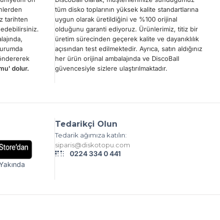
ünlerden
tüm disko toplarının yüksek kalite standartlarına
z tarihten
uygun olarak üretildiğini ve %100 orijinal
edebilirsiniz.
olduğunu garanti ediyoruz. Ürünlerimiz, titiz bir
lajında,
üretim sürecinden geçerek kalite ve dayanıklılık
 durumda
açısından test edilmektedir. Ayrıca, satın aldığınız
göndererek
her ürün orijinal ambalajında ve DiscoBall
mu' dolur.
güvencesiyle sizlere ulaştırılmaktadır.
Tedarikçi Olun
Tedarik ağımıza katılın:
siparis@diskotopu.com
0224 334 0 441
Yakında