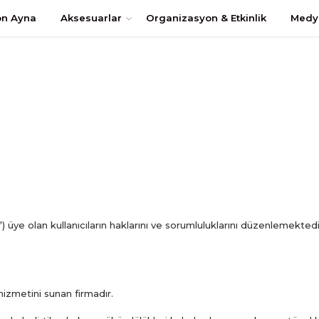
uştur
on Ayna
Aksesuarlar
Organizasyon & Etkinlik
Medy
 üye olan kullanıcıların haklarını ve sorumluluklarını düzenlemekted
hizmetini sunan firmadır.