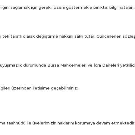
iğini sağlamak için gerekli özeni göstermekle birlikte, bilgi hataları
tek taraflı olarak değiştirme hakkını saklı tutar. Güncellenen sözle
 uyuşmazlık durumunda Bursa Mahkemeleri ve İcra Daireleri yetkilidi
lgileri üzerinden iletişime geçebilirsiniz:
 sunma taahhüdü ile üyelerimizin haklarını korumaya devam etmektedir