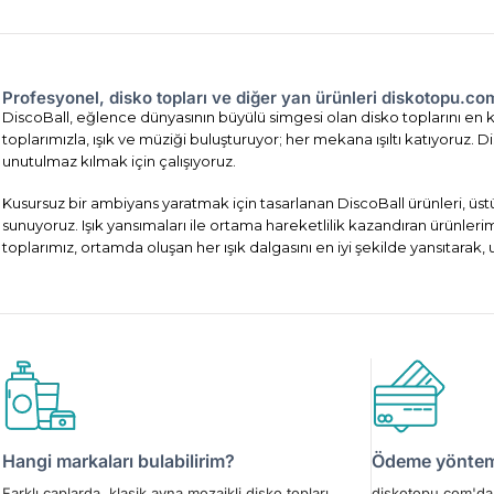
Profesyonel, disko topları ve diğer yan ürünleri diskotopu.c
DiscoBall, eğlence dünyasının büyülü simgesi olan disko toplarını en ka
toplarımızla, ışık ve müziği buluşturuyor; her mekana ışıltı katıyoruz
unutulmaz kılmak için çalışıyoruz.
Kusursuz bir ambiyans yaratmak için tasarlanan DiscoBall ürünleri, üst
sunuyoruz. Işık yansımaları ile ortama hareketlilik kazandıran ürünler
toplarımız, ortamda oluşan her ışık dalgasını en iyi şekilde yansıtarak,
Hangi markaları bulabilirim?
Ödeme yönteml
Farklı çaplarda, klasik ayna mozaikli disko topları,
diskotopu.com'da 