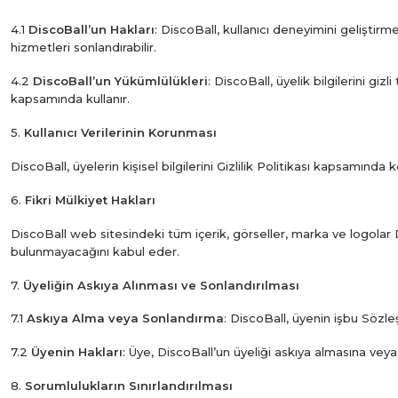
4.1
DiscoBall’un Hakları
: DiscoBall, kullanıcı deneyimini geliştirm
hizmetleri sonlandırabilir.
4.2
DiscoBall’un Yükümlülükleri
: DiscoBall, üyelik bilgilerini giz
kapsamında kullanır.
5.
Kullanıcı Verilerinin Korunması
DiscoBall, üyelerin kişisel bilgilerini Gizlilik Politikası kapsamında k
6.
Fikri Mülkiyet Hakları
DiscoBall web sitesindeki tüm içerik, görseller, marka ve logolar Dis
bulunmayacağını kabul eder.
7.
Üyeliğin Askıya Alınması ve Sonlandırılması
7.1
Askıya Alma veya Sonlandırma
: DiscoBall, üyenin işbu Sözleş
7.2
Üyenin Hakları
: Üye, DiscoBall’un üyeliği askıya almasına veya 
8.
Sorumlulukların Sınırlandırılması