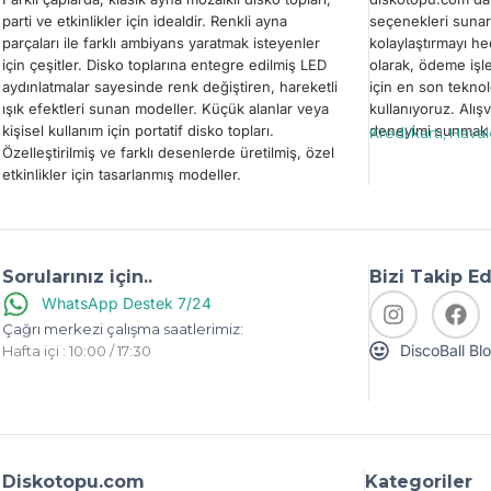
parti ve etkinlikler için idealdir. Renkli ayna
seçenekleri sunar
parçaları ile farklı ambiyans yaratmak isteyenler
kolaylaştırmayı h
için çeşitler. Disko toplarına entegre edilmiş LED
olarak, ödeme işl
aydınlatmalar sayesinde renk değiştiren, hareketli
için en son teknol
ışık efektleri sunan modeller. Küçük alanlar veya
kullanıyoruz. Alışv
kişisel kullanım için portatif disko topları.
deneyimi sunmak i
Kredi kartı, Hava
Özelleştirilmiş ve farklı desenlerde üretilmiş, özel
etkinlikler için tasarlanmış modeller.
Sorularınız için..
Bizi Takip E
WhatsApp Destek 7/24
Çağrı merkezi çalışma saatlerimiz:
DiscoBall Bl
Hafta içi : 10:00 / 17:30
Diskotopu.com
Kategoriler