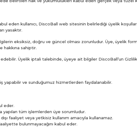
mede belirtilen hak ve yükümlülükleri kabul eden gerçek veya tüzel ki
ul eden kullanıcı, DiscoBall web sitesinin belirlediği üyelik koşullar
rı yasaktır.
ilgilerin eksiksiz, doğru ve güncel olması zorunludur. Üye, üyelik form
e hakkına sahiptir.
debilir. Üyelik iptali talebinde, üyeye ait bilgiler DiscoBall’un Gizlilik
şveriş yapabilir ve sunduğumuz hizmetlerden faydalanabilir.
ul eder.
ına yapılan tüm işlemlerden üye sorumludur.
dışı faaliyet veya yetkisiz kullanım amacıyla kullanamaz.
 faaliyette bulunmayacağını kabul eder.