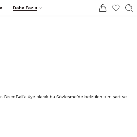
Giriş / Kayıt
a
Daha Fazla
ir. DiscoBall’a üye olarak bu Sözleşme’de belirtilen tüm şart ve