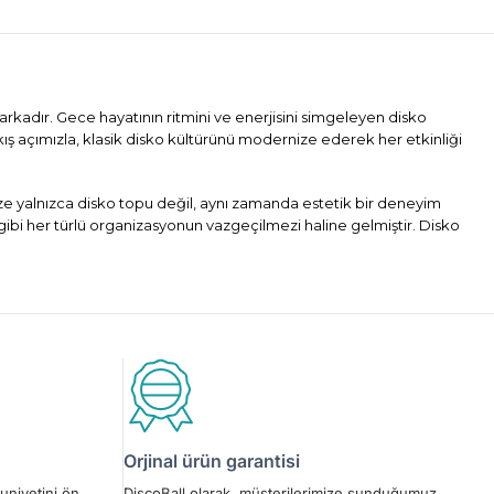
arkadır. Gece hayatının ritmini ve enerjisini simgeleyen disko
kış açımızla, klasik disko kültürünü modernize ederek her etkinliği
mize yalnızca disko topu değil, aynı zamanda estetik bir deneyim
gibi her türlü organizasyonun vazgeçilmezi haline gelmiştir. Disko
Orjinal ürün garantisi
uniyetini ön
DiscoBall olarak, müşterilerimize sunduğumuz