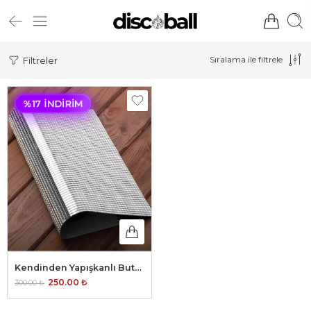
Sıralama ile filtrele
Filtreler
%17 İNDIRIM
Kendinden Yapışkanlı Buton Ayna – Gümüş 5mm
250.00
₺
300.00
₺