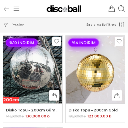
Sıralama ile filtrele
Filtreler
%10 İNDIRIM
%4 İNDIRIM
Disko Topu – 200cm Gümüş
Disko Topu – 200cm Gold
130,000.00
₺
123,000.00
₺
145,000.00
₺
128,000.00
₺