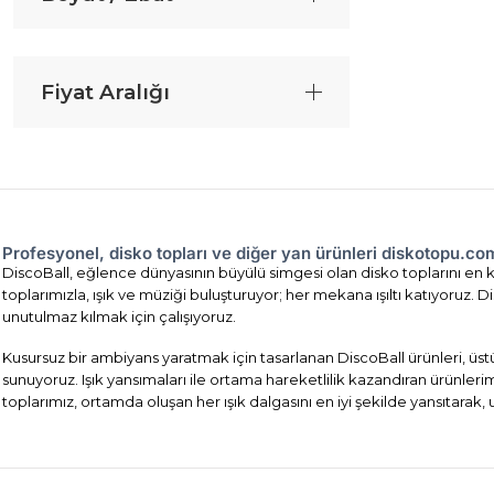
Fiyat Aralığı
Profesyonel, disko topları ve diğer yan ürünleri diskotopu.c
DiscoBall, eğlence dünyasının büyülü simgesi olan disko toplarını en ka
toplarımızla, ışık ve müziği buluşturuyor; her mekana ışıltı katıyoruz
unutulmaz kılmak için çalışıyoruz.
Kusursuz bir ambiyans yaratmak için tasarlanan DiscoBall ürünleri, üst
sunuyoruz. Işık yansımaları ile ortama hareketlilik kazandıran ürünler
toplarımız, ortamda oluşan her ışık dalgasını en iyi şekilde yansıtarak,