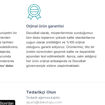
Orjinal ürün garantisi
uniyetini ön
DiscoBall olarak, müşterilerimize sunduğumuz
ünlerden
tüm disko toplarının yüksek kalite standartlarına
z tarihten
uygun olarak üretildiğini ve %100 orijinal
edebilirsiniz.
olduğunu garanti ediyoruz. Ürünlerimiz, titiz bir
lajında,
üretim sürecinden geçerek kalite ve dayanıklılık
 durumda
açısından test edilmektedir. Ayrıca, satın aldığınız
göndererek
her ürün orijinal ambalajında ve DiscoBall
mu' dolur.
güvencesiyle sizlere ulaştırılmaktadır.
Tedarikçi Olun
Tedarik ağımıza katılın:
siparis@diskotopu.com