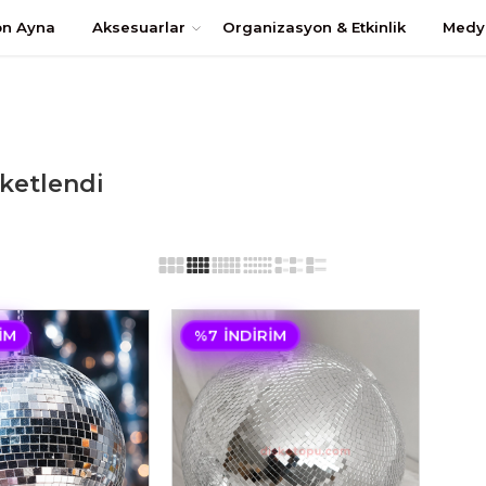
uştur
on Ayna
Aksesuarlar
Organizasyon & Etkinlik
Medy
iketlendi
IM
%7 İNDIRIM