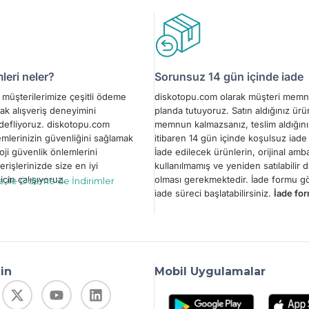
eri neler?
Sorunsuz 14 gün içinde iade
müşterilerimize çeşitli ödeme
diskotopu.com olarak müşteri memn
ak alışveriş deneyimini
planda tutuyoruz. Satın aldığınız ür
edefliyoruz. diskotopu.com
memnun kalmazsanız, teslim aldığını
emlerinizin güvenliğini sağlamak
itibaren 14 gün içinde koşulsuz iade 
oji güvenlik önlemlerini
İade edilecek ürünlerin, orijinal amba
erişlerinizde size en iyi
kullanılmamış ve yeniden satılabilir
çin çalışıyoruz.
olması gerekmektedir. İade formu 
le ile Ödeme’de İndirimler
iade süreci başlatabilirsiniz.
İade for
din
Mobil Uygulamalar