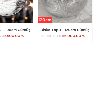
u – 100cm Gümüş
Disko Topu – 120cm Gümüş
25,500.00
₺
56,000.00
₺
₺
60,000.00
₺