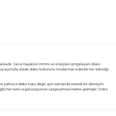
arkadır. Gece hayatının ritmini ve enerjisini simgeleyen disko
kış açımızla, klasik disko kültürünü modernize ederek her etkinliği
mize yalnızca disko topu değil, aynı zamanda estetik bir deneyim
gibi her türlü organizasyonun vazgeçilmezi haline gelmiştir. Disko