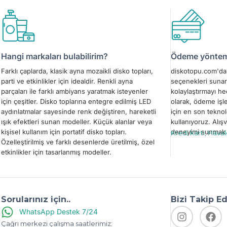
Hangi markaları bulabilirim?
Ödeme yönteml
Farklı çaplarda, klasik ayna mozaikli disko topları,
diskotopu.com'da 
parti ve etkinlikler için idealdir. Renkli ayna
seçenekleri sunar
parçaları ile farklı ambiyans yaratmak isteyenler
kolaylaştırmayı h
için çeşitler. Disko toplarına entegre edilmiş LED
olarak, ödeme işl
aydınlatmalar sayesinde renk değiştiren, hareketli
için en son teknol
ışık efektleri sunan modeller. Küçük alanlar veya
kullanıyoruz. Alışv
kişisel kullanım için portatif disko topları.
deneyimi sunmak i
Kredi kartı, Hava
Özelleştirilmiş ve farklı desenlerde üretilmiş, özel
etkinlikler için tasarlanmış modeller.
Sorularınız için..
Bizi Takip E
WhatsApp Destek 7/24
Çağrı merkezi çalışma saatlerimiz: