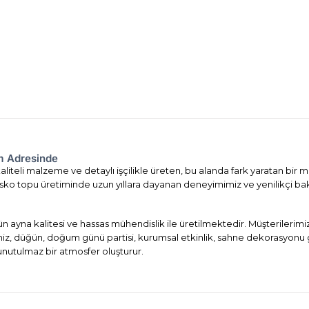
om Adresinde
liteli malzeme ve detaylı işçilikle üreten, bu alanda fark yaratan bir m
. Disko topu üretiminde uzun yıllara dayanan deneyimimiz ve yenilikçi ba
ün ayna kalitesi ve hassas mühendislik ile üretilmektedir. Müşterileri
imiz, düğün, doğum günü partisi, kurumsal etkinlik, sahne dekorasyonu 
 unutulmaz bir atmosfer oluşturur.