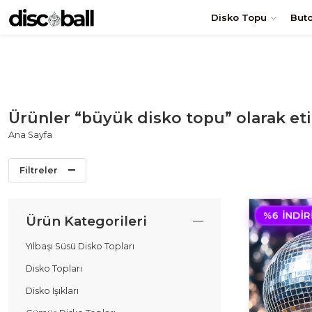
TÜRKİYE'nin en uygun DİSKO TOPU fiyatları! Hemen Sipariş Ol
Disko Topu
But
Ürünler “büyük disko topu” olarak et
Ana Sayfa
Filtreler
%6 İNDIR
Ürün Kategorileri
Yılbaşı Süsü Disko Topları
Disko Topları
Disko Işıkları