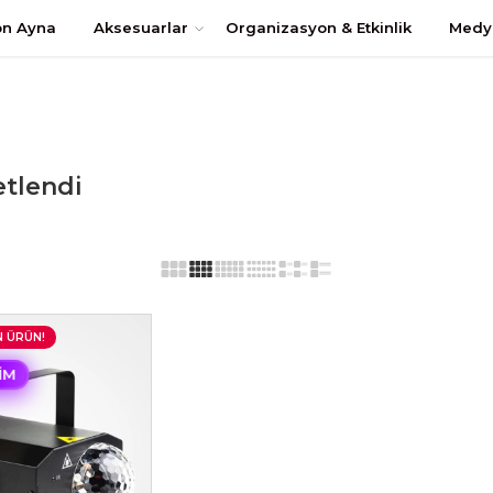
uştur
on Ayna
Aksesuarlar
Organizasyon & Etkinlik
Medy
etlendi
N ÜRÜN!
RIM