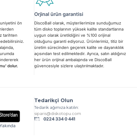
Orjinal ürün garantisi
uniyetini ön
DiscoBall olarak, müşterilerimize sunduğumuz
ünlerden
tüm disko toplarının yüksek kalite standartlarına
z tarihten
uygun olarak üretildiğini ve %100 orijinal
edebilirsiniz.
olduğunu garanti ediyoruz. Ürünlerimiz, titiz bir
lajında,
üretim sürecinden geçerek kalite ve dayanıklılık
 durumda
açısından test edilmektedir. Ayrıca, satın aldığınız
göndererek
her ürün orijinal ambalajında ve DiscoBall
mu' dolur.
güvencesiyle sizlere ulaştırılmaktadır.
Tedarikçi Olun
Tedarik ağımıza katılın:
siparis@diskotopu.com
0224 334 0 441
Yakında