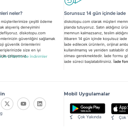
eri neler?
Sorunsuz 14 gün içinde iade
müşterilerimize çeşitli ödeme
diskotopu.com olarak müşteri memn
ak alışveriş deneyimini
planda tutuyoruz. Satın aldığınız ür
edefliyoruz. diskotopu.com
memnun kalmazsanız, teslim aldığını
emlerinizin güvenliğini sağlamak
itibaren 14 gün içinde koşulsuz iade 
oji güvenlik önlemlerini
İade edilecek ürünlerin, orijinal amba
erişlerinizde size en iyi
kullanılmamış ve yeniden satılabilir
çin çalışıyoruz.
olması gerekmektedir. İade formu 
le ile Ödeme’de İndirimler
iade süreci başlatabilirsiniz.
İade for
din
Mobil Uygulamalar
og
Çok Yakında
Çok 