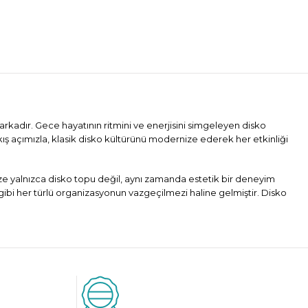
arkadır. Gece hayatının ritmini ve enerjisini simgeleyen disko
kış açımızla, klasik disko kültürünü modernize ederek her etkinliği
mize yalnızca disko topu değil, aynı zamanda estetik bir deneyim
gibi her türlü organizasyonun vazgeçilmezi haline gelmiştir. Disko