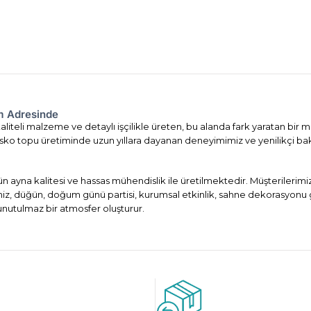
om Adresinde
liteli malzeme ve detaylı işçilikle üreten, bu alanda fark yaratan bir m
. Disko topu üretiminde uzun yıllara dayanan deneyimimiz ve yenilikçi ba
ün ayna kalitesi ve hassas mühendislik ile üretilmektedir. Müşterileri
imiz, düğün, doğum günü partisi, kurumsal etkinlik, sahne dekorasyonu 
 unutulmaz bir atmosfer oluşturur.