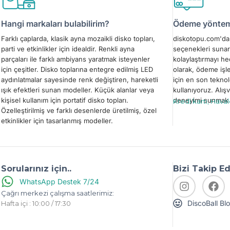
Hangi markaları bulabilirim?
Ödeme yönteml
Farklı çaplarda, klasik ayna mozaikli disko topları,
diskotopu.com'da 
parti ve etkinlikler için idealdir. Renkli ayna
seçenekleri sunar
parçaları ile farklı ambiyans yaratmak isteyenler
kolaylaştırmayı h
için çeşitler. Disko toplarına entegre edilmiş LED
olarak, ödeme işl
aydınlatmalar sayesinde renk değiştiren, hareketli
için en son teknol
ışık efektleri sunan modeller. Küçük alanlar veya
kullanıyoruz. Alışv
kişisel kullanım için portatif disko topları.
deneyimi sunmak i
Kredi kartı, Hava
Özelleştirilmiş ve farklı desenlerde üretilmiş, özel
etkinlikler için tasarlanmış modeller.
Sorularınız için..
Bizi Takip E
WhatsApp Destek 7/24
Çağrı merkezi çalışma saatlerimiz:
DiscoBall Bl
Hafta içi : 10:00 / 17:30