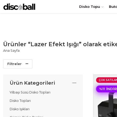
TÜRKİYE'nin en uygun DİSKO TOPU fiyatları! Hemen Sipariş Ol
Disko Topu
But
Ürünler “Lazer Efekt Işığı” olarak etik
Ana Sayfa
Filtreler
ÇOK SATILA
Ürün Kategorileri
%11 İNDI
Yılbaşı Süsü Disko Topları
Disko Topları
Disko Işıkları