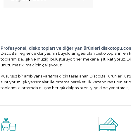
Profesyonel, disko topları ve diğer yan ürünleri diskotopu.c
DiscoBall, eğlence dünyasının büyülü simgesi olan disko toplarını en ka
toplarımızla, ışık ve müziği buluşturuyor; her mekana ışıltı katıyoruz
unutulmaz kılmak için çalışıyoruz.
Kusursuz bir ambiyans yaratmak için tasarlanan DiscoBall ürünleri, üst
sunuyoruz. Işık yansımaları ile ortama hareketlilik kazandıran ürünler
toplarımız, ortamda oluşan her ışık dalgasını en iyi şekilde yansıtarak,