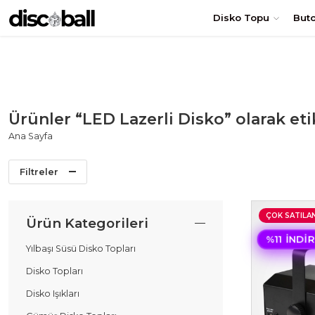
TÜRKİYE'nin en uygun DİSKO TOPU fiyatları! Hemen Sipariş Ol
Disko Topu
But
Ürünler “LED Lazerli Disko” olarak et
Ana Sayfa
Filtreler
ÇOK SATILA
Ürün Kategorileri
%11 İNDI
Yılbaşı Süsü Disko Topları
Disko Topları
Disko Işıkları