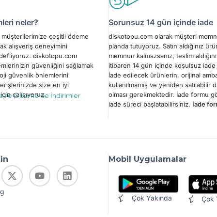
eri neler?
Sorunsuz 14 gün içinde iade
müşterilerimize çeşitli ödeme
diskotopu.com olarak müşteri memn
ak alışveriş deneyimini
planda tutuyoruz. Satın aldığınız ür
edefliyoruz. diskotopu.com
memnun kalmazsanız, teslim aldığını
emlerinizin güvenliğini sağlamak
itibaren 14 gün içinde koşulsuz iade 
oji güvenlik önlemlerini
İade edilecek ürünlerin, orijinal amba
erişlerinizde size en iyi
kullanılmamış ve yeniden satılabilir
çin çalışıyoruz.
olması gerekmektedir. İade formu 
le ile Ödeme’de İndirimler
iade süreci başlatabilirsiniz.
İade for
din
Mobil Uygulamalar
og
Çok Yakında
Çok 