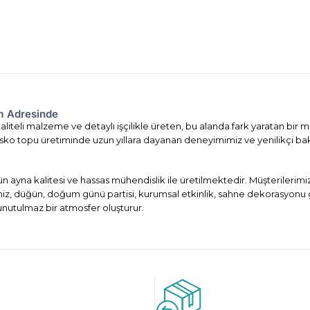
om Adresinde
liteli malzeme ve detaylı işçilikle üreten, bu alanda fark yaratan bir m
. Disko topu üretiminde uzun yıllara dayanan deneyimimiz ve yenilikçi ba
ün ayna kalitesi ve hassas mühendislik ile üretilmektedir. Müşterileri
imiz, düğün, doğum günü partisi, kurumsal etkinlik, sahne dekorasyonu 
 unutulmaz bir atmosfer oluşturur.