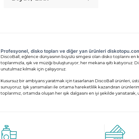
Profesyonel, disko topları ve diğer yan ürünleri diskotopu.c
DiscoBall, eğlence dünyasının büyülü simgesi olan disko toplarını en ka
toplarımızla, ışık ve müziği buluşturuyor; her mekana ışıltı katıyoruz
unutulmaz kılmak için çalışıyoruz.
Kusursuz bir ambiyans yaratmak için tasarlanan DiscoBall ürünleri, üst
sunuyoruz. Işık yansımaları ile ortama hareketlilik kazandıran ürünler
toplarımız, ortamda oluşan her ışık dalgasını en iyi şekilde yansıtarak,