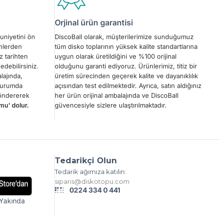
Orjinal ürün garantisi
uniyetini ön
DiscoBall olarak, müşterilerimize sunduğumuz
ünlerden
tüm disko toplarının yüksek kalite standartlarına
z tarihten
uygun olarak üretildiğini ve %100 orijinal
edebilirsiniz.
olduğunu garanti ediyoruz. Ürünlerimiz, titiz bir
lajında,
üretim sürecinden geçerek kalite ve dayanıklılık
 durumda
açısından test edilmektedir. Ayrıca, satın aldığınız
göndererek
her ürün orijinal ambalajında ve DiscoBall
mu' dolur.
güvencesiyle sizlere ulaştırılmaktadır.
Tedarikçi Olun
Tedarik ağımıza katılın:
siparis@diskotopu.com
0224 334 0 441
Yakında