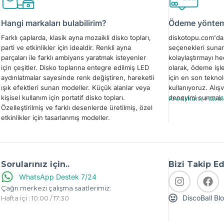
Hangi markaları bulabilirim?
Ödeme yönteml
Farklı çaplarda, klasik ayna mozaikli disko topları,
diskotopu.com'da 
parti ve etkinlikler için idealdir. Renkli ayna
seçenekleri sunar
parçaları ile farklı ambiyans yaratmak isteyenler
kolaylaştırmayı h
için çeşitler. Disko toplarına entegre edilmiş LED
olarak, ödeme işl
aydınlatmalar sayesinde renk değiştiren, hareketli
için en son teknol
ışık efektleri sunan modeller. Küçük alanlar veya
kullanıyoruz. Alışv
kişisel kullanım için portatif disko topları.
deneyimi sunmak i
Kredi kartı, Hava
Özelleştirilmiş ve farklı desenlerde üretilmiş, özel
etkinlikler için tasarlanmış modeller.
Sorularınız için..
Bizi Takip E
WhatsApp Destek 7/24
Çağrı merkezi çalışma saatlerimiz:
DiscoBall Bl
Hafta içi : 10:00 / 17:30