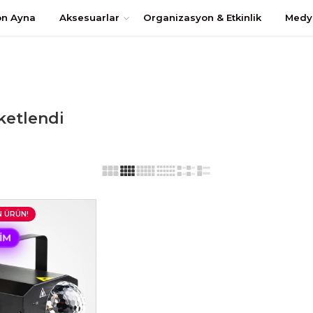
uştur
on Ayna
Aksesuarlar
Organizasyon & Etkinlik
Medy
iketlendi
N ÜRÜN!
RIM