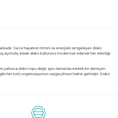
arkadır. Gece hayatının ritmini ve enerjisini simgeleyen disko
kış açımızla, klasik disko kültürünü modernize ederek her etkinliği
mize yalnızca disko topu değil, aynı zamanda estetik bir deneyim
gibi her türlü organizasyonun vazgeçilmezi haline gelmiştir. Disko