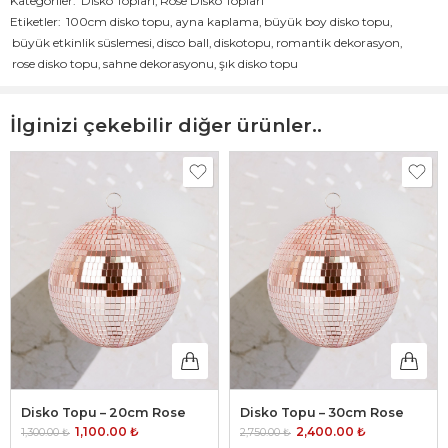
Kategoriler:
Disko Topları
,
Rose Disko Topları
Bilgiler
Etiketler:
100cm disko topu
,
ayna kaplama
,
büyük boy disko topu
,
Parti süslemeleri, etkinlik dekorasyonu, büyük
büyük etkinlik süslemesi
,
disco ball
,
diskotopu
,
romantik dekorasyon
,
Kullanım
etkinlikler, sahne dekoru, geniş mekan dekorasyonu,
Alanı
rose disko topu
,
sahne dekorasyonu
,
şık disko topu
vb.
Yüzey
Ayna kaplama
Malzemesi
İlginizi çekebilir diğer ürünler..
Renk
Rose
Ebat
100 cm
Ağırlık
8 kg (ortalama)
Montaj
Askılı veya serbest kullanım
Tipi
Askı
Kanca 1 Adet
Aparatı
Kargo
Özel koruyucu ambalaj içinde gönderilir
Ambalajı
Teslim
Minimum 3 gün
Süresi
Kiralama
İletişime geçiniz:
siparis@diskotopu.com
Disko Topu – 20cm Rose
Disko Topu – 30cm Rose
1,100.00
₺
2,400.00
₺
1,300.00
₺
2,750.00
₺
da bilgi almak için
siparis@diskotopu.com
adresinden bizimle iletişime