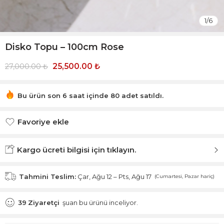
1
/
6
Disko Topu – 100cm Rose
25,500.00
₺
27,000.00
₺
Bu ürün son 6 saat içinde 80 adet satıldı.
Acele et! 15 kişi bu ürünü sepetine ekledi!
Favoriye ekle
Favoriye eklendi.
Kargo ücreti bilgisi için tıklayın.
Tahmini Teslim:
Çar, Ağu 12 – Pts, Ağu 17
(Cumartesi, Pazar hariç)
39
Ziyaretçi
şuan bu ürünü inceliyor.