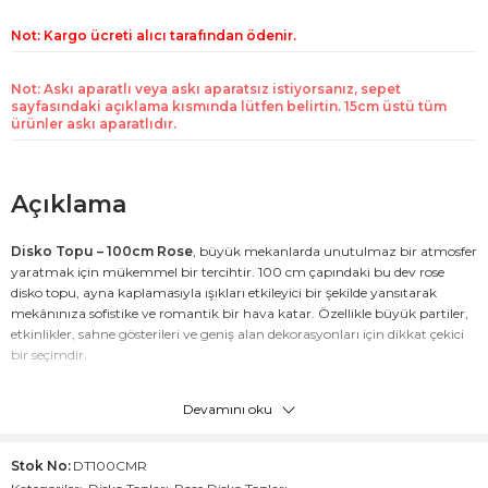
Not: Kargo ücreti alıcı tarafından ödenir.
Not: Askı aparatlı veya askı aparatsız istiyorsanız, sepet
sayfasındaki açıklama kısmında lütfen belirtin. 15cm üstü tüm
ürünler askı aparatlıdır.
Açıklama
Disko Topu – 100cm Rose
, büyük mekanlarda unutulmaz bir atmosfer
yaratmak için mükemmel bir tercihtir. 100 cm çapındaki bu dev rose
disko topu, ayna kaplamasıyla ışıkları etkileyici bir şekilde yansıtarak
mekânınıza sofistike ve romantik bir hava katar. Özellikle büyük partiler,
etkinlikler, sahne gösterileri ve geniş alan dekorasyonları için dikkat çekici
bir seçimdir.
Kolay montaj için kanca askı aparatı ile birlikte gelir veya serbest dekoratif
Devamını oku
kullanım için uygundur. Özel koruyucu ambalaj içinde güvenle teslim
edilir ve minimum teslim süresi 3 gündür. Kiralama seçenekleri hakkın
Stok No:
DT100CMR
Teknik
Açıklama