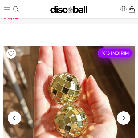
TÜRKİYE'nin en uygun DİSKO TOPU fiyatları! Hemen Sipariş
Oluştur
%15 İNDIRIM