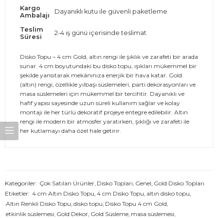
Kargo
Dayanıklı kutu ile güvenli paketleme
Ambalajı
Teslim
2-4 iş günü içerisinde teslimat
Süresi
Disko Topu – 4 cm Gold, altın rengi ile şıklık ve zarafeti bir arada
sunar. 4 cm boyutundaki bu disko topu, ışıkları mükemmel bir
şekilde yansıtarak mekânınıza enerjik bir hava katar. Gold
(altın) rengi, özellikle yılbaşı süslemeleri, parti dekorasyonları ve
masa süslemeleri için mükemmel bir tercihtir. Dayanıklı ve
hafif yapısı sayesinde uzun süreli kullanım sağlar ve kolay
montajı ile her türlü dekoratif projeye entegre edilebilir. Altın
rengi ile modern bir atmosfer yaratırken, şıklığı ve zarafeti ile
her kutlamayı daha özel hale getirir.
Kategoriler:
Çok Satılan Ürünler
,
Disko Topları
,
Genel
,
Gold Disko Topları
Etiketler:
4 cm Altın Disko Topu
,
4 cm Disko Topu
,
altın disko topu
,
Altın Renkli Disko Topu
,
disko topu
,
Disko Topu 4 cm Gold
,
etkinlik süslemesi
,
Gold Dekor
,
Gold Süsleme
,
masa süslemesi
,