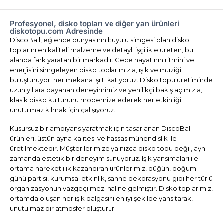
Profesyonel, disko topları ve diğer yan ürünleri
diskotopu.com Adresinde
DiscoBall, eğlence dünyasının büyülü simgesi olan disko
toplarını en kaliteli malzeme ve detaylı işçilikle üreten, bu
alanda fark yaratan bir markadır. Gece hayatının ritmini ve
enerjisini simgeleyen disko toplarımızla, ışık ve müziği
buluşturuyor; her mekana ışıltı katıyoruz. Disko topu üretiminde
uzun yıllara dayanan deneyimimiz ve yenilikçi bakış açımızla,
klasik disko kültürünü modernize ederek her etkinliği
unutulmaz kılmak için çalışıyoruz.
Kusursuz bir ambiyans yaratmak için tasarlanan DiscoBall
ürünleri, üstün ayna kalitesi ve hassas mühendislik ile
üretilmektedir. Müşterilerimize yalnızca disko topu değil, aynı
zamanda estetik bir deneyim sunuyoruz. Işık yansımaları ile
ortama hareketlilik kazandıran ürünlerimiz, düğün, doğum
günü partisi, kurumsal etkinlik, sahne dekorasyonu gibi her türlü
organizasyonun vazgeçilmezi haline gelmiştir. Disko toplarımız,
ortamda oluşan her ışık dalgasını en iyi şekilde yansıtarak,
unutulmaz bir atmosfer oluşturur.