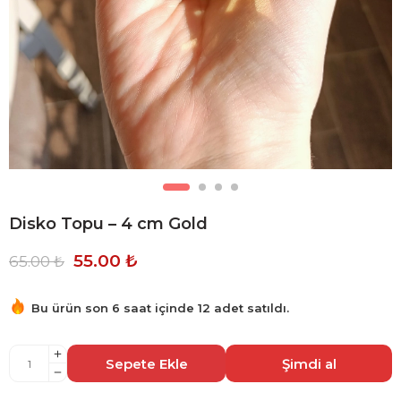
Disko Topu – 4 cm Gold
55.00
₺
65.00
₺
Bu ürün son 6 saat içinde 12 adet satıldı.
Acele et! 25 kişi bu ürünü sepetine ekledi!
Sepete Ekle
Şimdi al