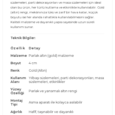
süslemeleri, parti dekorasyonları ve masa süslemeleri için ideal
olan bu ürün, her türlü kutlama ve etkinlikte kullanılabilir. Gold
(altın) rengi, mekânınıza lüks ve zarif bir hava katar, küçük
boyutu ise her alanda rahatlıkla kullanılabilmesini sağlar.
Kaliteli malzeme ve dayanıklı yapısı sayesinde uzun süreli
kullanım sunar.
Teknik Bilgiler:
Özellik
Detay
Malzeme
Parlak altın (gold) malzeme
Boyut
4 cm
Renk
Gold (Altın)
Kullanım
Yılbaşı süslemeleri, parti dekorasyonları, masa
Alanı
süslemeleri, etkinlikler
Yüzey
Parlak ve yansımalı altın rengi
Özelliği
Montaj
Asma aparatı ile kolayca asılabilir
Tipi
Ağırlık
Hafif, taşınabilir ve dayanıklı