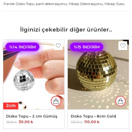
Parlak Disko Topu
,
parti dekorasyonu
,
Yılbaşı Dekorasyonu
,
Yılbaşı Süsü
İlginizi çekebilir diğer ürünler..
%14 İNDIRIM
%15 İNDIRIM
Disko Topu – 2 cm Gümüş
Disko Topu – 8cm Gold
30.00
₺
110.00
₺
35.00
₺
130.00
₺