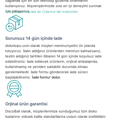
kullanıyoruz. Alışverişlerinizde size en iyi deneyimi sunmak
için çalışıyoruz.
Kredi kartı, Havale ile Ödeme’de İndirimler
Sorunsuz 14 gün içinde iade
diskotopu.com olarak müşteri memnuniyetini ön planda
tutuyoruz. Satın aldığınız ürünlerden memnun kalmazsanız,
teslim aldığınız tarihten itibaren 14 gün içinde koşulsuz iade
edebilirsiniz. İade edilecek ürünlerin, orijinal ambalajında,
kullanılmamış ve yeniden satılabilir durumda olması
gerekmektedir. İade formu göndererek iade süreci
başlatabilirsiniz.
İade formu' dolur.
Orjinal ürün garantisi
DiscoBall olarak, müşterilerimize sunduğumuz tüm disko
toplarının yüksek kalite standartlarına uygun olarak üretildiğini