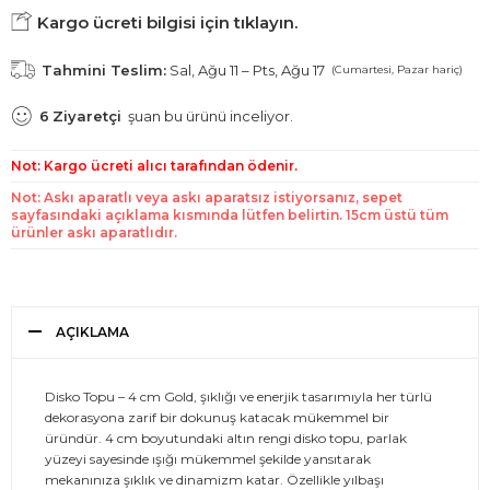
Kargo ücreti bilgisi için tıklayın.
Tahmini Teslim:
Sal, Ağu 11 – Pts, Ağu 17
(Cumartesi, Pazar hariç)
6
Ziyaretçi
şuan bu ürünü inceliyor.
Not: Kargo ücreti alıcı tarafından ödenir.
Not: Askı aparatlı veya askı aparatsız istiyorsanız, sepet
sayfasındaki açıklama kısmında lütfen belirtin. 15cm üstü tüm
ürünler askı aparatlıdır.
AÇIKLAMA
Disko Topu – 4 cm Gold, şıklığı ve enerjik tasarımıyla her türlü
dekorasyona zarif bir dokunuş katacak mükemmel bir
üründür. 4 cm boyutundaki altın rengi disko topu, parlak
yüzeyi sayesinde ışığı mükemmel şekilde yansıtarak
mekanınıza şıklık ve dinamizm katar. Özellikle yılbaşı