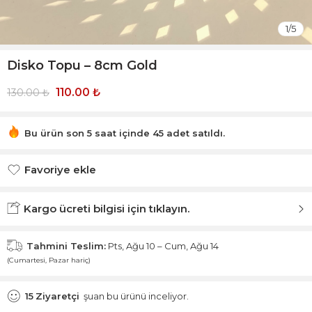
1
/
5
Disko Topu – 8cm Gold
110.00
₺
130.00
₺
Bu ürün son 5 saat içinde 45 adet satıldı.
Acele et! 46 kişi bu ürünü sepetine ekledi!
Favoriye ekle
Favoriye eklendi.
Kargo ücreti bilgisi için tıklayın.
Tahmini Teslim:
Pts, Ağu 10 – Cum, Ağu 14
(Cumartesi, Pazar hariç)
15
Ziyaretçi
şuan bu ürünü inceliyor.