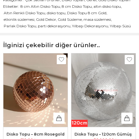
Özellik
Detay
Etiketler:
8 cm Altın Disko Topu
,
8 cm Disko Topu
,
altın disko topu
,
Altın Renkli Disko Topu
,
disko topu
,
Disko Topu 8 cm Gold
,
Malzeme
Parlak altın (gold) malzeme
etkinlik süslemesi
,
Gold Dekor
,
Gold Süsleme
,
masa süslemesi
,
Boyut
8 cm
Parlak Disko Topu
,
parti dekorasyonu
,
Yılbaşı Dekorasyonu
,
Yılbaşı Süsü
Renk
Gold (Altın)
Kullanım
Yılbaşı süslemeleri, düğün dekorasyonları, parti
İlginizi çekebilir diğer ürünler..
Alanı
dekorasyonları, masa süslemeleri, etkinlikler
Yüzey
Parlak ve yansımalı altın rengi
Özelliği
Montaj
Asma aparatı ile kolayca asılabilir
Tipi
Ağırlık
Hafif, taşınabilir ve dayanıklı
Kargo
Dayanıklı kutu ile güvenli paketleme
Ambalajı
Teslim
2-4 iş günü içerisinde teslimat
Süresi
Disko Topu – 8 cm Gold, altın renginin ışıltısı ve zarafetiyle her ortamda
dikkat çeker. 8 cm boyutundaki bu disko topu, ışığı mükemmel şekilde
Disko Topu – 8cm Rosegold
Disko Topu – 120cm Gümüş
yansıtarak mekânınıza enerjik ve şık bir atmosfer katar. Altın rengi,