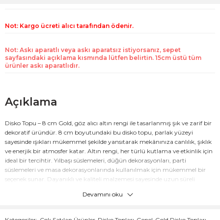
Not: Kargo ücreti alıcı tarafından ödenir.
Not: Askı aparatlı veya askı aparatsız istiyorsanız, sepet
sayfasındaki açıklama kısmında lütfen belirtin. 15cm üstü tüm
ürünler askı aparatlıdır.
Açıklama
Disko Topu – 8 cm Gold, göz alıcı altın rengi ile tasarlanmış şık ve zarif bir
dekoratif üründür. 8 cm boyutundaki bu disko topu, parlak yüzeyi
sayesinde ışıkları mükemmel şekilde yansıtarak mekânınıza canlılık, şıklık
ve enerjik bir atmosfer katar. Altın rengi, her türlü kutlama ve etkinlik için
ideal bir tercihtir. Yılbaşı süslemeleri, düğün dekorasyonları, parti
süslemeleri ve masa dekorasyonlarında kullanılmak için mükemmel bir
seçenek sunar. Dayanıklı ve kaliteli malzemesi sayesinde uzun süreli
kullanım sağlar. Bu disko topu, her ortamda zarif bir atmosfer yaratacak.
Devamını oku
Teknik Bilgiler:
Kategoriler:
Çok Satılan Ürünler
,
Disko Topları
,
Genel
,
Gold Disko Topları