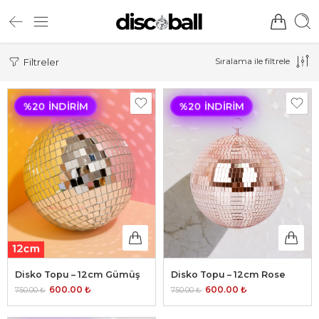
Sıralama ile filtrele
Filtreler
%20 İNDIRIM
%20 İNDIRIM
Disko Topu – 12cm Gümüş
Disko Topu – 12cm Rose
600.00
₺
600.00
₺
750.00
₺
750.00
₺