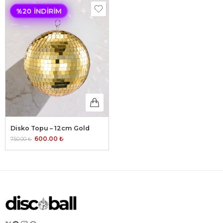
%20 İNDIRIM
Disko Topu – 12cm Gold
600.00
₺
750.00
₺