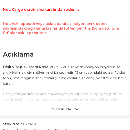
Not: Kargo ücreti alıcı tarafından ödenir.
Not: Askı aparatlı veya askı aparatsız istiyorsanız, sepet
sayfasındaki açıklama kısmında lütfen belirtin. 15cm üstü tüm
ürünler askı aparatlıdır.
Açıklama
Disko Topu – 12cm Rose
, etkinliklerinize ve dekorasyon projelerinize
şıklık katmak için mükemmel bir seçimdir. 12 cm çapındaki bu zarif disko
topu, rose renginin sıcak tonlarıyla mekanlarınıza enerji ve estetik bir hava
katar.
Hafif yapısıyla dilediğiniz alana kolayca yerleştirilebilir veya yapıştırıcı ile
sabitlenebilir. Ürün, koruyucu ambalaj içinde güvenli bir şekilde teslim
edilir ve minimum teslim süresi 3 gündür. Kiralama seçenekleri hakkında
Devamını oku
bilgi almak için
siparis@diskotopu.com
adresinden bizimle iletişime
geçebilirsiniz. Mekanınıza zarafet katmak için hemen sipariş verin!
Stok No:
DT12CMR
İşte “Disko Topu – 12cm Rose” için oluşturulmuş detaylı ürün içeriği,