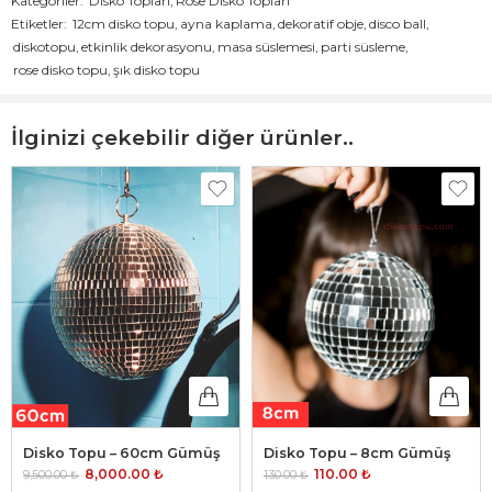
Kategoriler:
Disko Topları
,
Rose Disko Topları
kutucuklu tabloyla:
Etiketler:
12cm disko topu
,
ayna kaplama
,
dekoratif obje
,
disco ball
,
diskotopu
,
etkinlik dekorasyonu
,
masa süslemesi
,
parti süsleme
,
Teknik
Açıklama
Bilgiler
rose disko topu
,
şık disko topu
Parti süslemeleri, masa dekoru, etkinlikler, ev
Kullanım Alanı
dekorasyonu, vb.
İlginizi çekebilir diğer ürünler..
Yüzey
Ayna kaplama
Malzemesi
Renk
Rose
Ebat
12 cm
Ağırlık
200 g (ortalama)
Montaj Tipi
Serbest veya yapıştırıcı ile monte edilebilir
Askı Aparatı
Yok
Kargo
Koruyucu ambalaj içinde gönderilir
Ambalajı
Teslim Süresi
Minimum 3 gün
Kiralama
İletişime geçiniz:
siparis@diskotopu.com
Disko Topu – 60cm Gümüş
Disko Topu – 8cm Gümüş
8,000.00
₺
110.00
₺
9,500.00
₺
130.00
₺