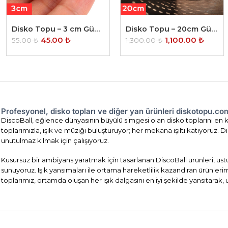
Disko Topu – 3 cm Gümüş
Disko Topu – 20cm Gümüş
45.00
₺
1,100.00
₺
55.00
₺
1,300.00
₺
Profesyonel, disko topları ve diğer yan ürünleri diskotopu.c
DiscoBall, eğlence dünyasının büyülü simgesi olan disko toplarını en ka
toplarımızla, ışık ve müziği buluşturuyor; her mekana ışıltı katıyoruz
unutulmaz kılmak için çalışıyoruz.
Kusursuz bir ambiyans yaratmak için tasarlanan DiscoBall ürünleri, üst
sunuyoruz. Işık yansımaları ile ortama hareketlilik kazandıran ürünler
toplarımız, ortamda oluşan her ışık dalgasını en iyi şekilde yansıtarak,