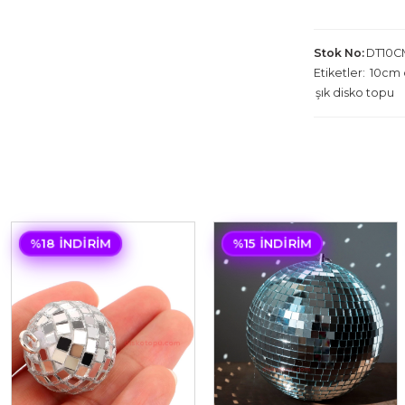
Stok No:
DT10C
Etiketler:
10cm 
şık disko topu
%18 İNDIRIM
%15 İNDIRIM