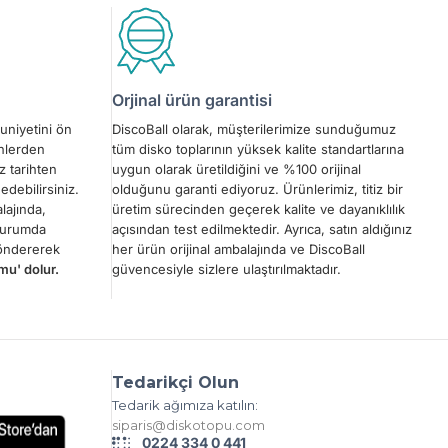
Orjinal ürün garantisi
uniyetini ön
DiscoBall olarak, müşterilerimize sunduğumuz
ünlerden
tüm disko toplarının yüksek kalite standartlarına
z tarihten
uygun olarak üretildiğini ve %100 orijinal
edebilirsiniz.
olduğunu garanti ediyoruz. Ürünlerimiz, titiz bir
lajında,
üretim sürecinden geçerek kalite ve dayanıklılık
 durumda
açısından test edilmektedir. Ayrıca, satın aldığınız
göndererek
her ürün orijinal ambalajında ve DiscoBall
mu' dolur.
güvencesiyle sizlere ulaştırılmaktadır.
Tedarikçi Olun
Tedarik ağımıza katılın:
siparis@diskotopu.com
0224 334 0 441