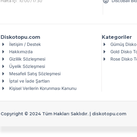
DiscoBall Bl
Hafta içi : 10:00 / 17:30
Diskotopu.com
Kategoriler
İletişim / Destek
Gümüş Disko 
Hakkımızda
Gold Disko To
Gizlilik Sözleşmesi
Rose Disko To
Üyelik Sözleşmesi
Mesafeli Satış Sözleşmesi
İptal ve İade Şartları
Kişisel Verilerin Korunması Kanunu
Copyright © 2024 Tüm Hakları Saklıdır. |
diskotopu.com