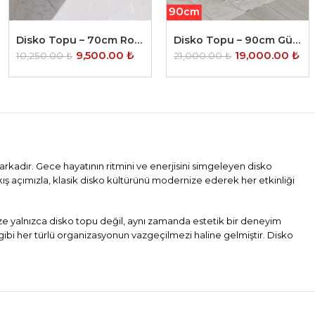
Disko Topu – 70cm Rose
Disko Topu – 90cm Gümüş
9,500.00
₺
19,000.00
₺
10,250.00
₺
21,000.00
₺
arkadır. Gece hayatının ritmini ve enerjisini simgeleyen disko
kış açımızla, klasik disko kültürünü modernize ederek her etkinliği
mize yalnızca disko topu değil, aynı zamanda estetik bir deneyim
gibi her türlü organizasyonun vazgeçilmezi haline gelmiştir. Disko