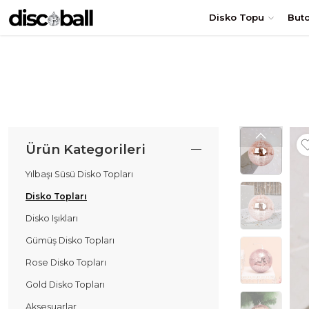
TÜRKİYE'nin en uygun DİSKO TOPU fiyatları! Hemen Sipariş Ol
Disko Topu
But
Ürün Kategorileri
Yılbaşı Süsü Disko Topları
Disko Topları
Disko Işıkları
Gümüş Disko Topları
Rose Disko Topları
Gold Disko Topları
Aksesuarlar