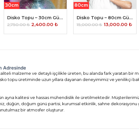
Disko Topu – 30cm Gümüş
Disko Topu – 80cm Gümüş
2,400.00
₺
13,000.00
₺
2,750.00
₺
15,000.00
₺
om Adresinde
liteli malzeme ve detaylı işçilikle üreten, bu alanda fark yaratan bir m
. Disko topu üretiminde uzun yıllara dayanan deneyimimiz ve yenilikçi ba
ün ayna kalitesi ve hassas mühendislik ile üretilmektedir. Müşterileri
imiz, düğün, doğum günü partisi, kurumsal etkinlik, sahne dekorasyonu 
 unutulmaz bir atmosfer oluşturur.