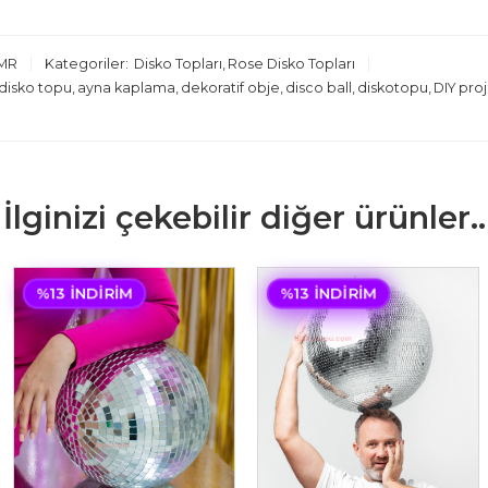
MR
Kategoriler:
Disko Topları
,
Rose Disko Topları
disko topu
,
ayna kaplama
,
dekoratif obje
,
disco ball
,
diskotopu
,
DIY proj
İlginizi çekebilir diğer ürünler..
%13 İNDIRIM
%13 İNDIRIM