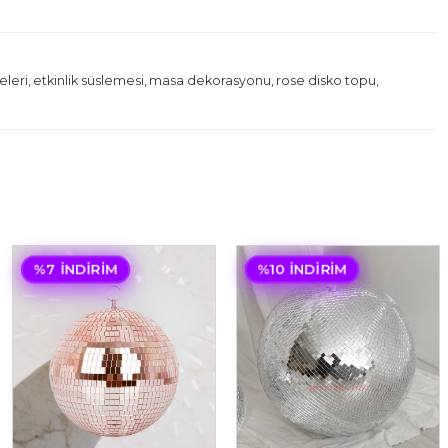
eleri
,
etkinlik süslemesi
,
masa dekorasyonu
,
rose disko topu
,
%7 İNDIRIM
%10 İNDIRIM