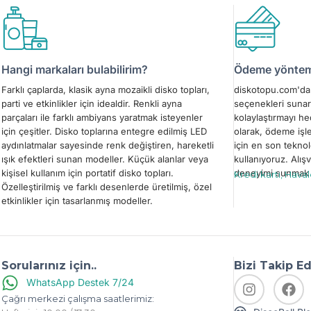
Hangi markaları bulabilirim?
Ödeme yönteml
Farklı çaplarda, klasik ayna mozaikli disko topları,
diskotopu.com'da 
parti ve etkinlikler için idealdir. Renkli ayna
seçenekleri sunar
parçaları ile farklı ambiyans yaratmak isteyenler
kolaylaştırmayı h
için çeşitler. Disko toplarına entegre edilmiş LED
olarak, ödeme işl
aydınlatmalar sayesinde renk değiştiren, hareketli
için en son teknol
ışık efektleri sunan modeller. Küçük alanlar veya
kullanıyoruz. Alışv
kişisel kullanım için portatif disko topları.
deneyimi sunmak i
Kredi kartı, Hava
Özelleştirilmiş ve farklı desenlerde üretilmiş, özel
etkinlikler için tasarlanmış modeller.
Sorularınız için..
Bizi Takip E
WhatsApp Destek 7/24
Çağrı merkezi çalışma saatlerimiz: