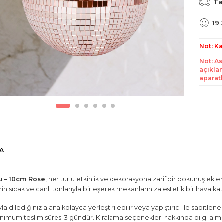
Ta
19
Not: Ka
Not: As
açıkla
aparatl
A
u – 10cm Rose
, her türlü etkinlik ve dekorasyona zarif bir dokunuş ekle
in sıcak ve canlı tonlarıyla birleşerek mekanlarınıza estetik bir hava kat
ıyla dilediğiniz alana kolayca yerleştirilebilir veya yapıştırıcı ile sabitle
inimum teslim süresi 3 gündür. Kiralama seçenekleri hakkında bilgi alm