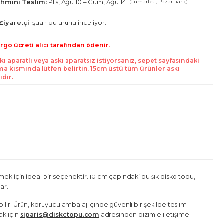
hmini Teslim:
Pts, Ağu 10 – Cum, Ağu 14
(Cumartesi, Pazar hariç)
Ziyaretçi
şuan bu ürünü inceliyor.
rgo ücreti alıcı tarafından ödenir.
kı aparatlı veya askı aparatsız istiyorsanız, sepet sayfasındaki
ma kısmında lütfen belirtin. 15cm üstü tüm ürünler askı
ıdır.
mek için ideal bir seçenektir. 10 cm çapındaki bu şık disko topu,
ar.
nebilir. Ürün, koruyucu ambalaj içinde güvenli bir şekilde teslim
ak için
siparis@diskotopu.com
adresinden bizimle iletişime