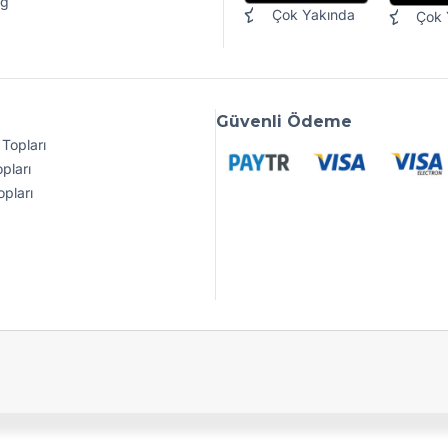
og
Çok Yakında
Çok 
Güvenli Ödeme
Topları
pları
pları