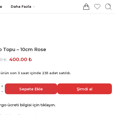
Giriş / Kayıt
a
Daha Fazla
o Topu – 10cm Rose
400.00
₺
00
₺
ürün son 3 saat içinde 235 adet satıldı.
le et! 45 kişi bu ürünü sepetine ekledi!
Sepete Ekle
Şimdi al
go ücreti bilgisi için tıklayın.