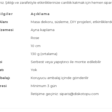
iz. Şıklığı ve zarafetiyle etkinliklerinize canlılık katmak için hemen sipari
ilgiler
Açıklama
Alanı
Masa dekoru, süsleme, DIY projeleri, etkinliklerd
lzemesi
Ayna kaplama
Rose
10 cm
130 g (ortalama)
pi
Serbest veya yapıştırıcı ile monte edilebilir
atı
Yok
balajı
Koruyucu ambalaj içinde gönderilir
resi
Minimum 3 gün
İletişime geçiniz:
siparis@diskotopu.com