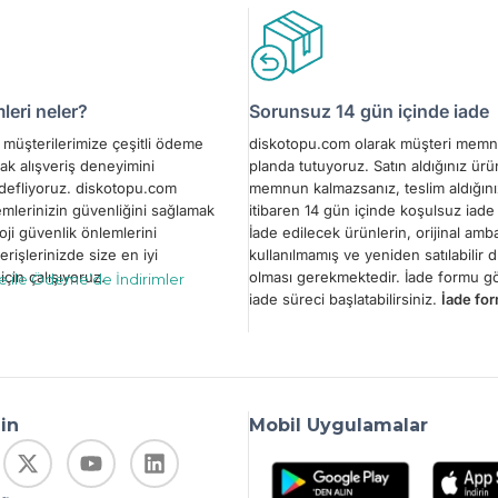
eri neler?
Sorunsuz 14 gün içinde iade
müşterilerimize çeşitli ödeme
diskotopu.com olarak müşteri memn
ak alışveriş deneyimini
planda tutuyoruz. Satın aldığınız ür
edefliyoruz. diskotopu.com
memnun kalmazsanız, teslim aldığını
emlerinizin güvenliğini sağlamak
itibaren 14 gün içinde koşulsuz iade 
oji güvenlik önlemlerini
İade edilecek ürünlerin, orijinal amba
erişlerinizde size en iyi
kullanılmamış ve yeniden satılabilir
çin çalışıyoruz.
olması gerekmektedir. İade formu 
le ile Ödeme’de İndirimler
iade süreci başlatabilirsiniz.
İade for
din
Mobil Uygulamalar